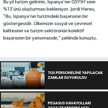
Bu yıl turizm gelirinin, İspanya'nın GSYİH'sının
%13'ünü oluşturması bekleniyor. Jordi Hereu,
"Bu, İspanya'nın turizmdeki başarısının bir
göstergesidir. Ülkemizin sosyal ve çevresel
kalitesinin ve turizm sektörünün kolektif
başarısının bir yansımasıdır," şeklinde konuştu.
TGS PERSONELİNE YAPILACAK
ZAMLAR DUYURULDU
PEGASUS HAVAYOLLARI
2023'TE KENDİNİ AŞTI