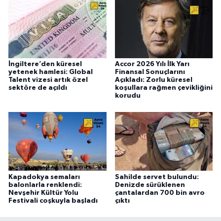
İngiltere’den küresel
Accor 2026 Yılı İlk Yarı
yetenek hamlesi: Global
Finansal Sonuçlarını
Talent vizesi artık özel
Açıkladı: Zorlu küresel
sektöre de açıldı
koşullara rağmen çevikliğini
korudu
Kapadokya semaları
Sahilde servet bulundu:
balonlarla renklendi:
Denizde sürüklenen
Nevşehir Kültür Yolu
çantalardan 700 bin avro
Festivali coşkuyla başladı
çıktı