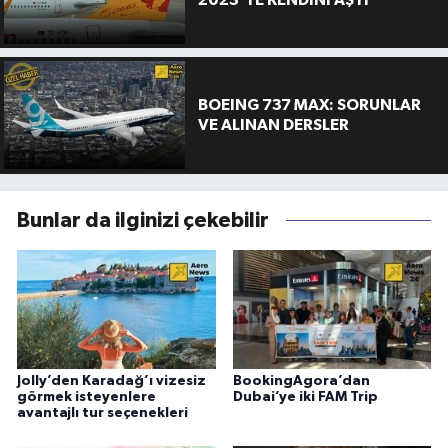
BOEING 737 MAX: SORUNLAR
VE ALINAN DERSLER
Bunlar da ilginizi çekebilir
Jolly’den Karadağ’ı vizesiz
BookingAgora’dan
görmek isteyenlere
Dubai’ye iki FAM Trip
avantajlı tur seçenekleri