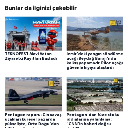
Bunlar da ilginizi çekebilir
TEKNOFEST Mavi Vatan
İzmir'deki yangın söndürme
Ziyaretçi Kayıtları Başladı
uçağı Beydağ Barajı'nda
kalkış yapamadı: Pilot uçağı
güvenle kıyıya ulaştırdı
Pentagon raporu: Çin savaş
Pentagon'dan füze stoku
uçakları küresel pazarda
iddialarına yalanlama:
yükselişte, Orta Doğu'dan
"CNN'in haberi doğru