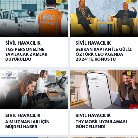
SIVIL HAVACILIK
SIVIL HAVACILIK
TGS PERSONELİNE
SERKAN KAPTAN İLE GÜLİZ
YAPILACAK ZAMLAR
ÖZTÜRK CEO AGENDA
DUYURULDU
2024'TE KONUŞTU
SIVIL HAVACILIK
SIVIL HAVACILIK
AIM UZMANLARI İÇİN
THY MOBİL UYGULAMASI
MÜJDELİ HABER
GÜNCELLENDİ