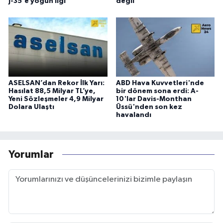
J-35'e yoğun ilgi
değil"
ASELSAN’dan Rekor İlk Yarı:
ABD Hava Kuvvetleri'nde
Hasılat 88,5 Milyar TL’ye,
bir dönem sona erdi: A-
Yeni Sözleşmeler 4,9 Milyar
10'lar Davis-Monthan
Dolara Ulaştı
Üssü'nden son kez
havalandı
Yorumlar