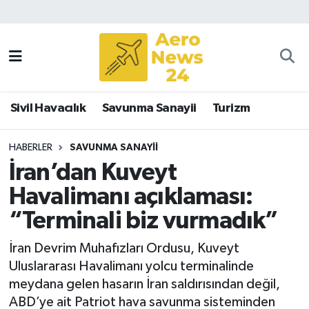
Sivil Havacılık
Savunma Sanayii
Sivil Havacılık
Savunma Sanayii
Turizm
Turizm
HABERLER
SAVUNMA SANAYII
İran’dan Kuveyt
Havalimanı açıklaması:
“Terminali biz vurmadık”
İran Devrim Muhafızları Ordusu, Kuveyt
Uluslararası Havalimanı yolcu terminalinde
meydana gelen hasarın İran saldırısından değil,
ABD’ye ait Patriot hava savunma sisteminden