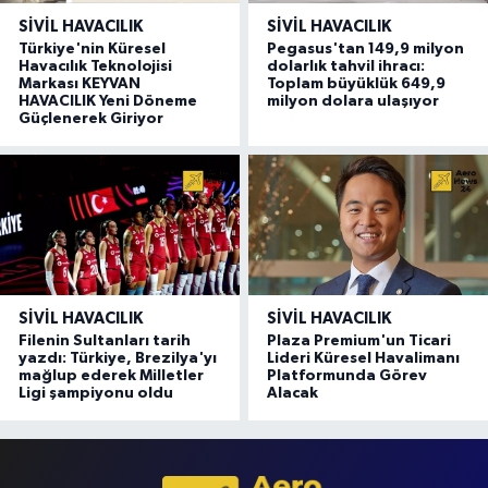
SIVIL HAVACILIK
SIVIL HAVACILIK
Türkiye'nin Küresel
Pegasus'tan 149,9 milyon
Havacılık Teknolojisi
dolarlık tahvil ihracı:
Markası KEYVAN
Toplam büyüklük 649,9
HAVACILIK Yeni Döneme
milyon dolara ulaşıyor
Güçlenerek Giriyor
SIVIL HAVACILIK
SIVIL HAVACILIK
Filenin Sultanları tarih
Plaza Premium'un Ticari
yazdı: Türkiye, Brezilya'yı
Lideri Küresel Havalimanı
mağlup ederek Milletler
Platformunda Görev
Ligi şampiyonu oldu
Alacak