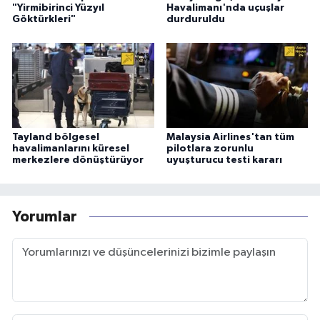
"Yirmibirinci Yüzyıl
Havalimanı'nda uçuşlar
Göktürkleri"
durduruldu
Tayland bölgesel
Malaysia Airlines'tan tüm
havalimanlarını küresel
pilotlara zorunlu
merkezlere dönüştürüyor
uyuşturucu testi kararı
Yorumlar