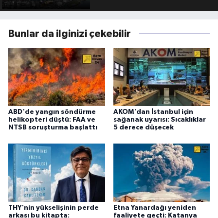
Bunlar da ilginizi çekebilir
ABD'de yangın söndürme
AKOM'dan İstanbul için
helikopteri düştü: FAA ve
sağanak uyarısı: Sıcaklıklar
NTSB soruşturma başlattı
5 derece düşecek
THY'nin yükselişinin perde
Etna Yanardağı yeniden
arkası bu kitapta:
faaliyete geçti: Katanya