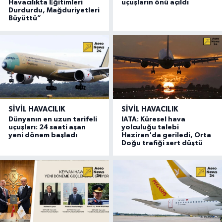
Havacılıkta Eğitimleri
uçuşların önü açıldı
Durdurdu, Mağduriyetleri
Büyüttü”
SIVIL HAVACILIK
SIVIL HAVACILIK
Dünyanın en uzun tarifeli
IATA: Küresel hava
uçuşları: 24 saati aşan
yolculuğu talebi
yeni dönem başladı
Haziran'da geriledi, Orta
Doğu trafiği sert düştü