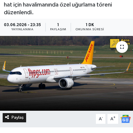
hat için havalimanında özel uğurlama töreni
düzenlendi.
03.06.2026 - 23:35
1
1 DK
YAYINLANMA
PAYLAŞIM
OKUNMA SÜRESI
Paylaş
-
+
A
A