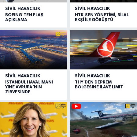
SIVIL HAVACILIK
SIVIL HAVACILIK
BOEING'TEN FLAŞ
HTK-SEN YÖNETİMİ, BİLAL
AÇIKLAMA
EKŞİ İLE GÖRÜŞTÜ
SIVIL HAVACILIK
SIVIL HAVACILIK
İSTANBUL HAVALİMANI
THY'DEN DEPREM
YİNE AVRUPA'NIN
BÖLGESİNE İLAVE LİMİT
ZİRVESİNDE