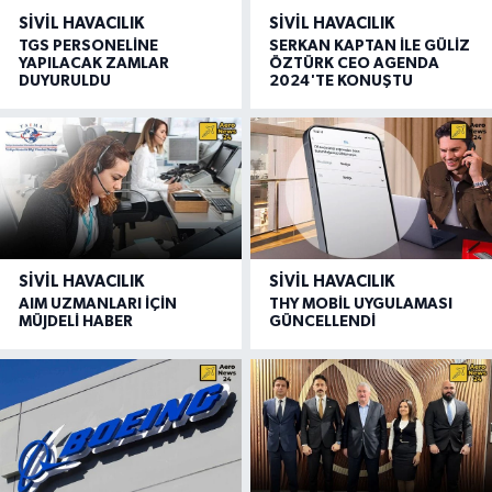
SIVIL HAVACILIK
SIVIL HAVACILIK
TGS PERSONELİNE
SERKAN KAPTAN İLE GÜLİZ
YAPILACAK ZAMLAR
ÖZTÜRK CEO AGENDA
DUYURULDU
2024'TE KONUŞTU
SIVIL HAVACILIK
SIVIL HAVACILIK
AIM UZMANLARI İÇİN
THY MOBİL UYGULAMASI
MÜJDELİ HABER
GÜNCELLENDİ