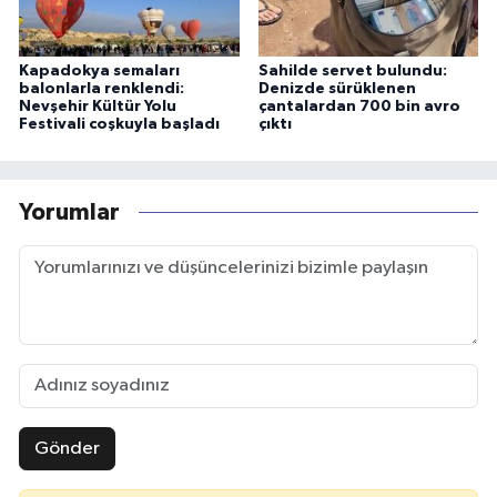
Kapadokya semaları
Sahilde servet bulundu:
balonlarla renklendi:
Denizde sürüklenen
Nevşehir Kültür Yolu
çantalardan 700 bin avro
Festivali coşkuyla başladı
çıktı
Yorumlar
Gönder