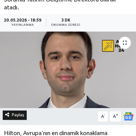
atadı.
20.05.2026 - 18:59
3 DK
YAYINLANMA
OKUNMA SÜRESI
Paylaş
-
+
A
A
Hilton, Avrupa’nın en dinamik konaklama