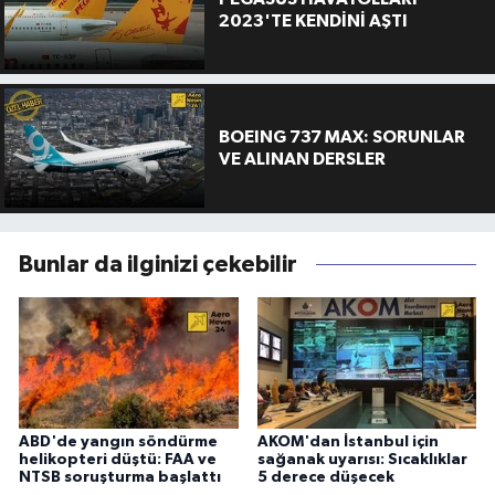
2023'TE KENDİNİ AŞTI
BOEING 737 MAX: SORUNLAR
VE ALINAN DERSLER
Bunlar da ilginizi çekebilir
ABD'de yangın söndürme
AKOM'dan İstanbul için
helikopteri düştü: FAA ve
sağanak uyarısı: Sıcaklıklar
NTSB soruşturma başlattı
5 derece düşecek