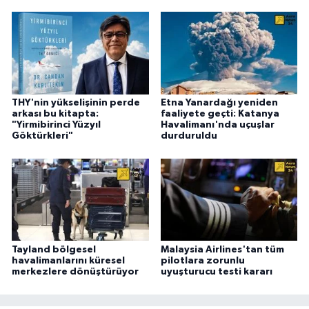
THY'nin yükselişinin perde
Etna Yanardağı yeniden
arkası bu kitapta:
faaliyete geçti: Katanya
"Yirmibirinci Yüzyıl
Havalimanı'nda uçuşlar
Göktürkleri"
durduruldu
Tayland bölgesel
Malaysia Airlines'tan tüm
havalimanlarını küresel
pilotlara zorunlu
merkezlere dönüştürüyor
uyuşturucu testi kararı