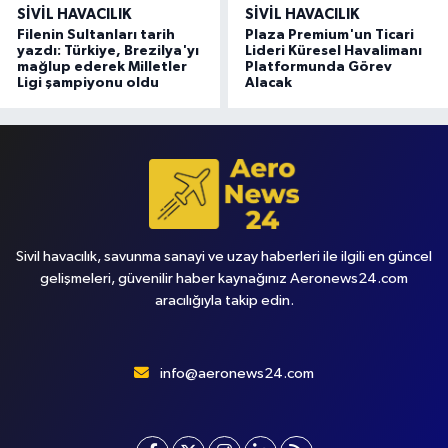
SIVIL HAVACILIK
SIVIL HAVACILIK
Filenin Sultanları tarih
Plaza Premium'un Ticari
yazdı: Türkiye, Brezilya'yı
Lideri Küresel Havalimanı
mağlup ederek Milletler
Platformunda Görev
Ligi şampiyonu oldu
Alacak
Sivil havacılık, savunma sanayi ve uzay haberleri ile ilgili en güncel
gelişmeleri, güvenilir haber kaynağınız Aeronews24.com
aracılığıyla takip edin.
info@aeronews24.com