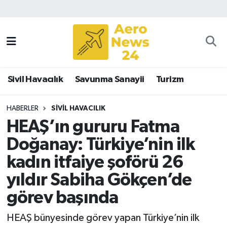
Sivil Havacılık
Savunma Sanayii
Sivil Havacılık
Savunma Sanayii
Turizm
Turizm
HABERLER
SIVIL HAVACILIK
HEAŞ’ın gururu Fatma
Doğanay: Türkiye’nin ilk
kadın itfaiye şoförü 26
yıldır Sabiha Gökçen’de
görev başında
HEAŞ bünyesinde görev yapan Türkiye’nin ilk