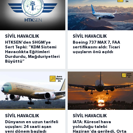
SIVIL HAVACILIK
SIVIL HAVACILIK
HTKSEN’den SHGM’ye
Boeing 737 MAX 7, FAA
Sert Tepki: “KDM Sistemi
sertifikasını aldı: Ticari
Havacılıkta Eğitimleri
uçuşların önü açıldı
Durdurdu, Mağduriyetleri
Büyüttü”
SIVIL HAVACILIK
SIVIL HAVACILIK
Dünyanın en uzun tarifeli
IATA: Küresel hava
uçuşları: 24 saati aşan
yolculuğu talebi
yeni dönem başladı
Haziran'da geriledi, Orta