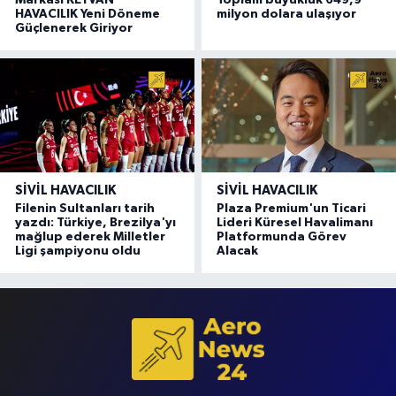
Markası KEYVAN
Toplam büyüklük 649,9
HAVACILIK Yeni Döneme
milyon dolara ulaşıyor
Güçlenerek Giriyor
SIVIL HAVACILIK
SIVIL HAVACILIK
Filenin Sultanları tarih
Plaza Premium'un Ticari
yazdı: Türkiye, Brezilya'yı
Lideri Küresel Havalimanı
mağlup ederek Milletler
Platformunda Görev
Ligi şampiyonu oldu
Alacak