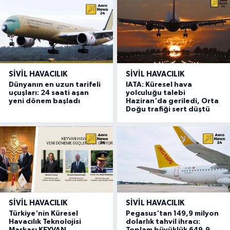
SIVIL HAVACILIK
SIVIL HAVACILIK
Dünyanın en uzun tarifeli
IATA: Küresel hava
uçuşları: 24 saati aşan
yolculuğu talebi
yeni dönem başladı
Haziran'da geriledi, Orta
Doğu trafiği sert düştü
SIVIL HAVACILIK
SIVIL HAVACILIK
Türkiye'nin Küresel
Pegasus'tan 149,9 milyon
Havacılık Teknolojisi
dolarlık tahvil ihracı: