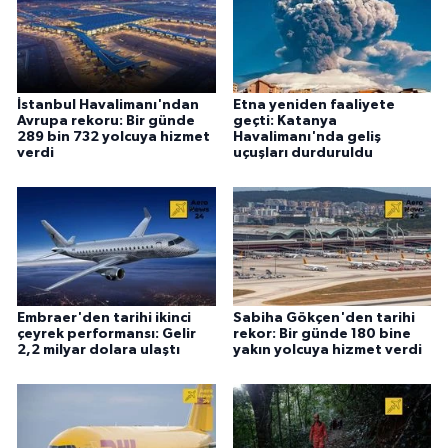
İstanbul Havalimanı'ndan
Etna yeniden faaliyete
Avrupa rekoru: Bir günde
geçti: Katanya
289 bin 732 yolcuya hizmet
Havalimanı'nda geliş
verdi
uçuşları durduruldu
Embraer'den tarihi ikinci
Sabiha Gökçen'den tarihi
çeyrek performansı: Gelir
rekor: Bir günde 180 bine
2,2 milyar dolara ulaştı
yakın yolcuya hizmet verdi