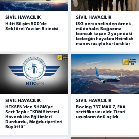
SIVIL HAVACILIK
SIVIL HAVACILIK
Hitit Bilişim 500’de
ISG personelinden örnek
Sektörel Yazılım Birincisi
müdahale: Boğazına
boncuk kaçan 2 yaşındaki
bebeğin hayatını Heimlich
manevrasıyla kurtardılar
SIVIL HAVACILIK
SIVIL HAVACILIK
HTKSEN’den SHGM’ye
Boeing 737 MAX 7, FAA
Sert Tepki: “KDM Sistemi
sertifikasını aldı: Ticari
Havacılıkta Eğitimleri
uçuşların önü açıldı
Durdurdu, Mağduriyetleri
Büyüttü”