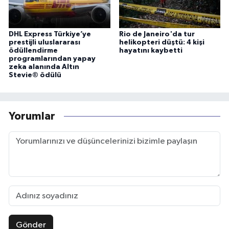
DHL Express Türkiye’ye
Rio de Janeiro'da tur
prestijli uluslararası
helikopteri düştü: 4 kişi
ödüllendirme
hayatını kaybetti
programlarından yapay
zeka alanında Altın
Stevie® ödülü
Yorumlar
Gönder