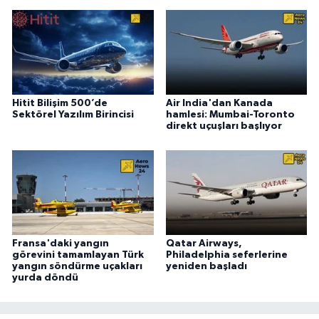
Hitit Bilişim 500’de
Air India'dan Kanada
Sektörel Yazılım Birincisi
hamlesi: Mumbai-Toronto
direkt uçuşları başlıyor
Fransa'daki yangın
Qatar Airways,
görevini tamamlayan Türk
Philadelphia seferlerine
yangın söndürme uçakları
yeniden başladı
yurda döndü