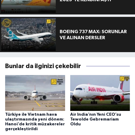
BOEING 737 MAX: SORUNLAR
VE ALINAN DERSLER
Bunlar da ilginizi çekebilir
Türkiye ile Vietnam hava
Air India’nın Yeni CEO’su
ulaştırmasında yeni dönem:
Tewolde Gebremariam
Hanoi’de kritik müzakereler
Oldu
gerçekleştirildi