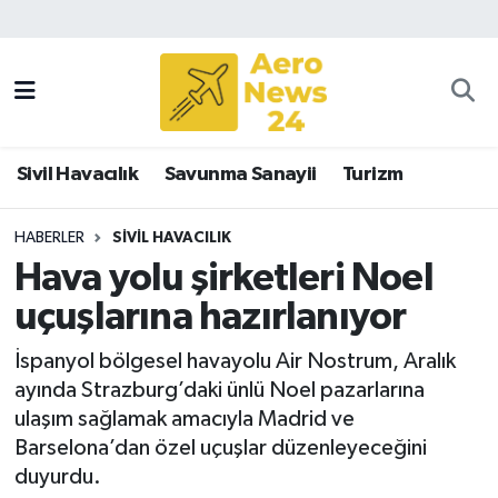
Sivil Havacılık
Savunma Sanayii
Sivil Havacılık
Savunma Sanayii
Turizm
Turizm
HABERLER
SIVIL HAVACILIK
Hava yolu şirketleri Noel
uçuşlarına hazırlanıyor
İspanyol bölgesel havayolu Air Nostrum, Aralık
ayında Strazburg’daki ünlü Noel pazarlarına
ulaşım sağlamak amacıyla Madrid ve
Barselona’dan özel uçuşlar düzenleyeceğini
duyurdu.