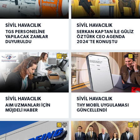
SIVIL HAVACILIK
SIVIL HAVACILIK
TGS PERSONELİNE
SERKAN KAPTAN İLE GÜLİZ
YAPILACAK ZAMLAR
ÖZTÜRK CEO AGENDA
DUYURULDU
2024'TE KONUŞTU
SIVIL HAVACILIK
SIVIL HAVACILIK
AIM UZMANLARI İÇİN
THY MOBİL UYGULAMASI
MÜJDELİ HABER
GÜNCELLENDİ