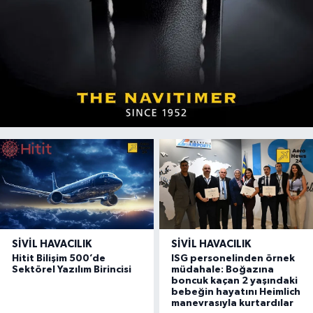
SIVIL HAVACILIK
SIVIL HAVACILIK
Hitit Bilişim 500’de
ISG personelinden örnek
Sektörel Yazılım Birincisi
müdahale: Boğazına
boncuk kaçan 2 yaşındaki
bebeğin hayatını Heimlich
manevrasıyla kurtardılar