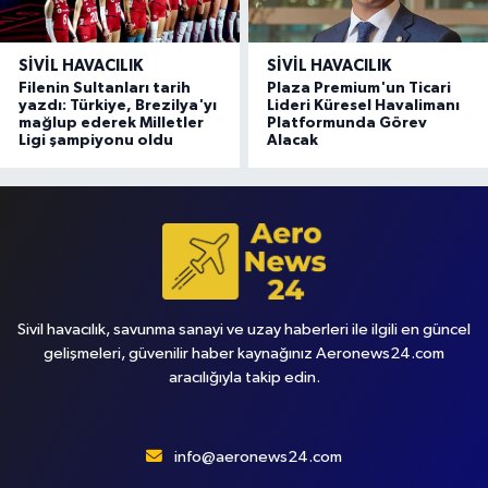
SIVIL HAVACILIK
SIVIL HAVACILIK
Filenin Sultanları tarih
Plaza Premium'un Ticari
yazdı: Türkiye, Brezilya'yı
Lideri Küresel Havalimanı
mağlup ederek Milletler
Platformunda Görev
Ligi şampiyonu oldu
Alacak
Sivil havacılık, savunma sanayi ve uzay haberleri ile ilgili en güncel
gelişmeleri, güvenilir haber kaynağınız Aeronews24.com
aracılığıyla takip edin.
info@aeronews24.com