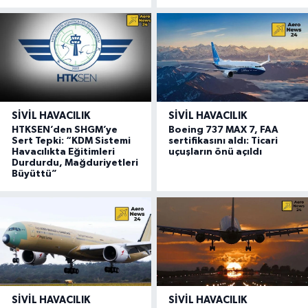
SIVIL HAVACILIK
SIVIL HAVACILIK
HTKSEN’den SHGM’ye
Boeing 737 MAX 7, FAA
Sert Tepki: “KDM Sistemi
sertifikasını aldı: Ticari
Havacılıkta Eğitimleri
uçuşların önü açıldı
Durdurdu, Mağduriyetleri
Büyüttü”
SIVIL HAVACILIK
SIVIL HAVACILIK