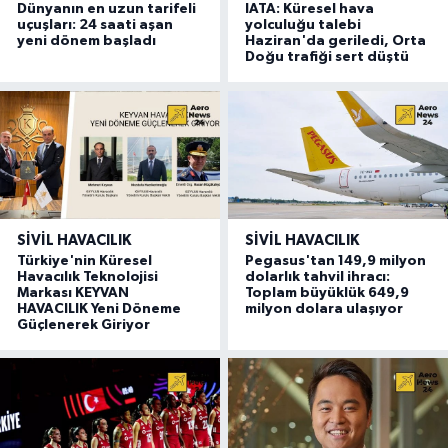
Dünyanın en uzun tarifeli
IATA: Küresel hava
uçuşları: 24 saati aşan
yolculuğu talebi
yeni dönem başladı
Haziran'da geriledi, Orta
Doğu trafiği sert düştü
SIVIL HAVACILIK
SIVIL HAVACILIK
Türkiye'nin Küresel
Pegasus'tan 149,9 milyon
Havacılık Teknolojisi
dolarlık tahvil ihracı:
Markası KEYVAN
Toplam büyüklük 649,9
HAVACILIK Yeni Döneme
milyon dolara ulaşıyor
Güçlenerek Giriyor