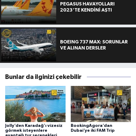
PEGASUS HAVAYOLLARI
2023'TE KENDİNİ AŞTI
BOEING 737 MAX: SORUNLAR
VE ALINAN DERSLER
Bunlar da ilginizi çekebilir
Jolly’den Karadağ’ı vizesiz
BookingAgora’dan
görmek isteyenlere
Dubai’ye iki FAM Trip
avantajlı tur seçenekleri