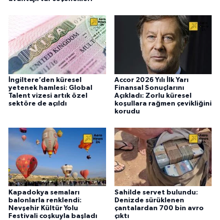
İngiltere’den küresel
Accor 2026 Yılı İlk Yarı
yetenek hamlesi: Global
Finansal Sonuçlarını
Talent vizesi artık özel
Açıkladı: Zorlu küresel
sektöre de açıldı
koşullara rağmen çevikliğini
korudu
Kapadokya semaları
Sahilde servet bulundu:
balonlarla renklendi:
Denizde sürüklenen
Nevşehir Kültür Yolu
çantalardan 700 bin avro
Festivali coşkuyla başladı
çıktı