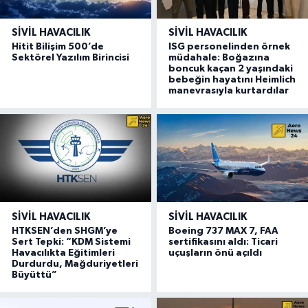
SIVIL HAVACILIK
SIVIL HAVACILIK
Hitit Bilişim 500’de
ISG personelinden örnek
Sektörel Yazılım Birincisi
müdahale: Boğazına
boncuk kaçan 2 yaşındaki
bebeğin hayatını Heimlich
manevrasıyla kurtardılar
SIVIL HAVACILIK
SIVIL HAVACILIK
HTKSEN’den SHGM’ye
Boeing 737 MAX 7, FAA
Sert Tepki: “KDM Sistemi
sertifikasını aldı: Ticari
Havacılıkta Eğitimleri
uçuşların önü açıldı
Durdurdu, Mağduriyetleri
Büyüttü”