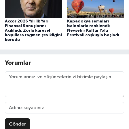
Accor 2026 Yılı İlk Yarı
Kapadokya semaları
Finansal Sonuçlarını
balonlarla renklendi:
Açıkladı: Zorlu küresel
Nevşehir Kültür Yolu
koşullara rağmen çevikliğini
Festivali coşkuyla başladı
korudu
Yorumlar
Gönder