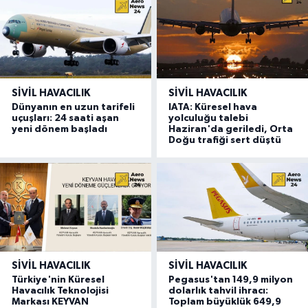
SIVIL HAVACILIK
SIVIL HAVACILIK
Dünyanın en uzun tarifeli
IATA: Küresel hava
uçuşları: 24 saati aşan
yolculuğu talebi
yeni dönem başladı
Haziran'da geriledi, Orta
Doğu trafiği sert düştü
SIVIL HAVACILIK
SIVIL HAVACILIK
Türkiye'nin Küresel
Pegasus'tan 149,9 milyon
Havacılık Teknolojisi
dolarlık tahvil ihracı:
Markası KEYVAN
Toplam büyüklük 649,9