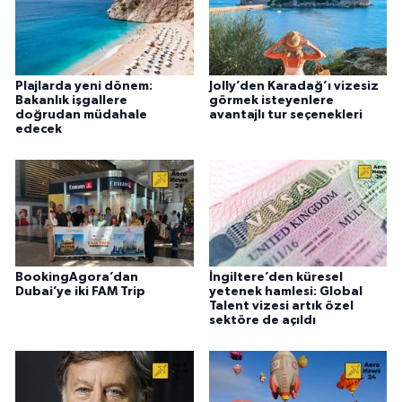
Plajlarda yeni dönem:
Jolly’den Karadağ’ı vizesiz
Bakanlık işgallere
görmek isteyenlere
doğrudan müdahale
avantajlı tur seçenekleri
edecek
BookingAgora’dan
İngiltere’den küresel
Dubai’ye iki FAM Trip
yetenek hamlesi: Global
Talent vizesi artık özel
sektöre de açıldı