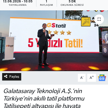
13.06.2026 - 10:05
1
5 DK
YAYINLANMA
PAYLAŞIM
OKUNMA SÜRESI
Paylaş
-
+
A
A
Galatasaray Teknoloji A.Ş.’nin
Türkiye’nin akıllı tatil platformu
Tatilsepeti altyapısı ile hayata