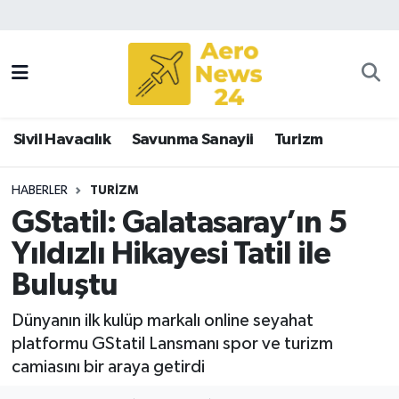
Sivil Havacılık
Savunma Sanayii
Sivil Havacılık
Savunma Sanayii
Turizm
Turizm
HABERLER
TURIZM
GStatil: Galatasaray’ın 5
Yıldızlı Hikayesi Tatil ile
Buluştu
Dünyanın ilk kulüp markalı online seyahat
platformu GStatil Lansmanı spor ve turizm
camiasını bir araya getirdi