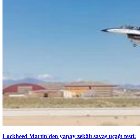
Lockheed Martin'den yapay zekâlı savaş uçağı testi: