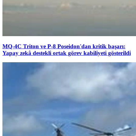
MQ-4C Triton ve P-8 Poseidon'dan kritik başarı:
Yapay zekâ destekli ortak görev kabiliyeti gösterildi