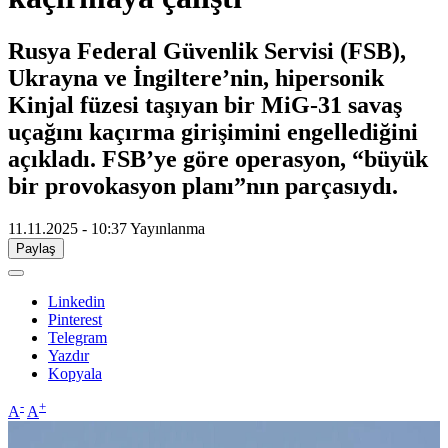
Rusya Federal Güvenlik Servisi (FSB),
Ukrayna ve İngiltere’nin, hipersonik
Kinjal füzesi taşıyan bir MiG-31 savaş
uçağını kaçırma girişimini engellediğini
açıkladı. FSB’ye göre operasyon, “büyük
bir provokasyon planı”nın parçasıydı.
11.11.2025 - 10:37
Yayınlanma
Paylaş
Linkedin
Pinterest
Telegram
Yazdır
Kopyala
-
+
A
A