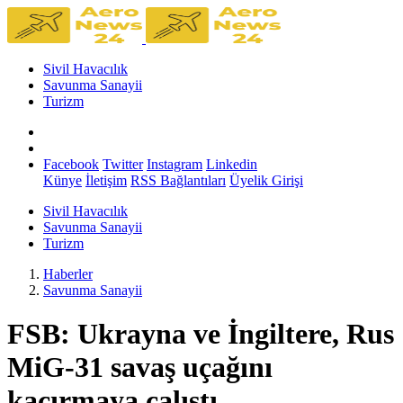
Sivil Havacılık
Savunma Sanayii
Turizm
Facebook
Twitter
Instagram
Linkedin
Künye
İletişim
RSS Bağlantıları
Üyelik Girişi
Sivil Havacılık
Savunma Sanayii
Turizm
Haberler
Savunma Sanayii
FSB: Ukrayna ve İngiltere, Rus
MiG-31 savaş uçağını
kaçırmaya çalıştı