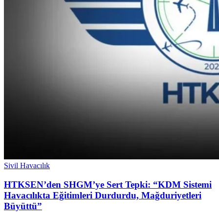
Sivil Havacılık
HTKSEN’den SHGM’ye Sert Tepki: “KDM Sistemi
Havacılıkta Eğitimleri Durdurdu, Mağduriyetleri
Büyüttü”