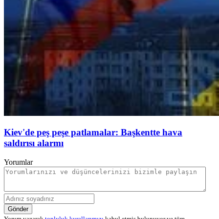
Kiev'de peş peşe patlamalar: Başkentte hava
saldırısı alarmı
Yorumlar
Gönder
Yorum yazarak
topluluk kurallarımızı
kabul etmiş bulunuyor ve tüm