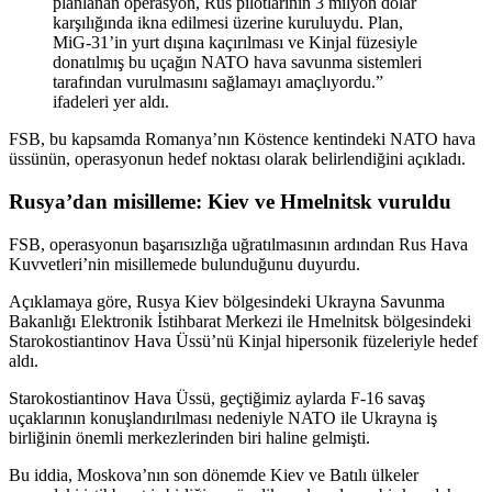
planlanan operasyon, Rus pilotlarının 3 milyon dolar
karşılığında ikna edilmesi üzerine kuruluydu. Plan,
MiG-31’in yurt dışına kaçırılması ve Kinjal füzesiyle
donatılmış bu uçağın NATO hava savunma sistemleri
tarafından vurulmasını sağlamayı amaçlıyordu.”
ifadeleri yer aldı.
FSB, bu kapsamda Romanya’nın Köstence kentindeki NATO hava
üssünün, operasyonun hedef noktası olarak belirlendiğini açıkladı.
Rusya’dan misilleme: Kiev ve Hmelnitsk vuruldu
FSB, operasyonun başarısızlığa uğratılmasının ardından Rus Hava
Kuvvetleri’nin misillemede bulunduğunu duyurdu.
Açıklamaya göre, Rusya Kiev bölgesindeki Ukrayna Savunma
Bakanlığı Elektronik İstihbarat Merkezi ile Hmelnitsk bölgesindeki
Starokostiantinov Hava Üssü’nü Kinjal hipersonik füzeleriyle hedef
aldı.
Starokostiantinov Hava Üssü, geçtiğimiz aylarda F-16 savaş
uçaklarının konuşlandırılması nedeniyle NATO ile Ukrayna iş
birliğinin önemli merkezlerinden biri haline gelmişti.
Bu iddia, Moskova’nın son dönemde Kiev ve Batılı ülkeler