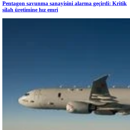
Pentagon savunma sanayisini alarma geçirdi: Kritik
silah üretimine hız emri