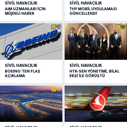
SIVIL HAVACILIK
SIVIL HAVACILIK
AIM UZMANLARI İÇİN
THY MOBİL UYGULAMASI
MÜJDELİ HABER
GÜNCELLENDİ
SIVIL HAVACILIK
SIVIL HAVACILIK
BOEING'TEN FLAŞ
HTK-SEN YÖNETİMİ, BİLAL
AÇIKLAMA
EKŞİ İLE GÖRÜŞTÜ