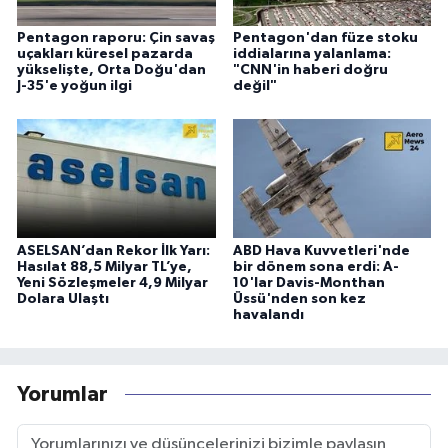
Pentagon raporu: Çin savaş
Pentagon'dan füze stoku
uçakları küresel pazarda
iddialarına yalanlama:
yükselişte, Orta Doğu'dan
"CNN'in haberi doğru
J-35'e yoğun ilgi
değil"
ASELSAN’dan Rekor İlk Yarı:
ABD Hava Kuvvetleri'nde
Hasılat 88,5 Milyar TL’ye,
bir dönem sona erdi: A-
Yeni Sözleşmeler 4,9 Milyar
10'lar Davis-Monthan
Dolara Ulaştı
Üssü'nden son kez
havalandı
Yorumlar