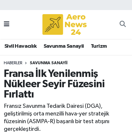
Sivil Havacılık
Savunma Sanayii
Sivil Havacılık
Savunma Sanayii
Turizm
Turizm
HABERLER
SAVUNMA SANAYII
Fransa İlk Yenilenmiş
Nükleer Seyir Füzesini
Fırlattı
Fransız Savunma Tedarik Dairesi (DGA),
geliştirilmiş orta menzilli hava-yer stratejik
füzesinin (ASMPA-R) başarılı bir test atışını
gerçekleştirdi.