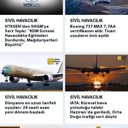
SIVIL HAVACILIK
SIVIL HAVACILIK
HTKSEN’den SHGM’ye
Boeing 737 MAX 7, FAA
Sert Tepki: “KDM Sistemi
sertifikasını aldı: Ticari
Havacılıkta Eğitimleri
uçuşların önü açıldı
Durdurdu, Mağduriyetleri
Büyüttü”
SIVIL HAVACILIK
SIVIL HAVACILIK
Dünyanın en uzun tarifeli
IATA: Küresel hava
uçuşları: 24 saati aşan
yolculuğu talebi
yeni dönem başladı
Haziran'da geriledi, Orta
Doğu trafiği sert düştü