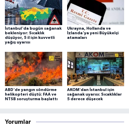
İstanbul'da bugün sağanak
Ukrayna, Hollanda ve
bekleniyor: Sıcaklık
İzlanda'ya yeni Büyükelçi
düşüyor, 5 il için kuvvetli
atamaları
yağış uyarısı
ABD'de yangın söndürme
AKOM'dan İstanbul için
helikopteri düştü: FAA ve
sağanak uyarısı: Sıcaklıklar
NTSB soruşturma başlattı
5 derece düşecek
Yorumlar