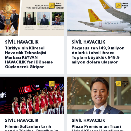
SIVIL HAVACILIK
SIVIL HAVACILIK
Türkiye'nin Küresel
Pegasus'tan 149,9 milyon
Havacılık Teknolojisi
dolarlık tahvil ihracı:
Markası KEYVAN
Toplam büyüklük 649,9
HAVACILIK Yeni Döneme
milyon dolara ulaşıyor
Güçlenerek Giriyor
SIVIL HAVACILIK
SIVIL HAVACILIK
Filenin Sultanları tarih
Plaza Premium'un Ticari