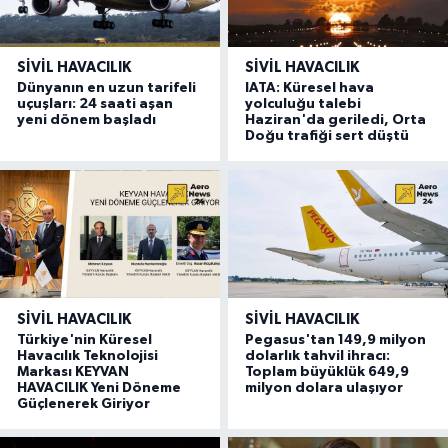
SIVIL HAVACILIK
SIVIL HAVACILIK
Dünyanın en uzun tarifeli
IATA: Küresel hava
uçuşları: 24 saati aşan
yolculuğu talebi
yeni dönem başladı
Haziran'da geriledi, Orta
Doğu trafiği sert düştü
SIVIL HAVACILIK
SIVIL HAVACILIK
Türkiye'nin Küresel
Pegasus'tan 149,9 milyon
Havacılık Teknolojisi
dolarlık tahvil ihracı:
Markası KEYVAN
Toplam büyüklük 649,9
HAVACILIK Yeni Döneme
milyon dolara ulaşıyor
Güçlenerek Giriyor