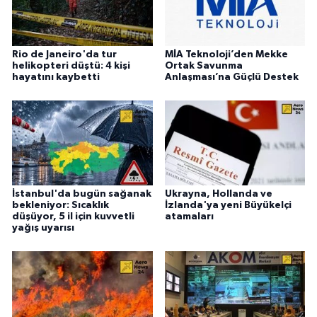
Rio de Janeiro'da tur
MİA Teknoloji’den Mekke
helikopteri düştü: 4 kişi
Ortak Savunma
hayatını kaybetti
Anlaşması’na Güçlü Destek
İstanbul'da bugün sağanak
Ukrayna, Hollanda ve
bekleniyor: Sıcaklık
İzlanda'ya yeni Büyükelçi
düşüyor, 5 il için kuvvetli
atamaları
yağış uyarısı