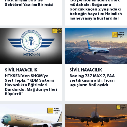
Hitit Bilişim 500’de
ISG personelinden örnek
Sektörel Yazılım Birincisi
müdahale: Boğazına
boncuk kaçan 2 yaşındaki
bebeğin hayatını Heimlich
manevrasıyla kurtardılar
SIVIL HAVACILIK
SIVIL HAVACILIK
HTKSEN’den SHGM’ye
Boeing 737 MAX 7, FAA
Sert Tepki: “KDM Sistemi
sertifikasını aldı: Ticari
Havacılıkta Eğitimleri
uçuşların önü açıldı
Durdurdu, Mağduriyetleri
Büyüttü”