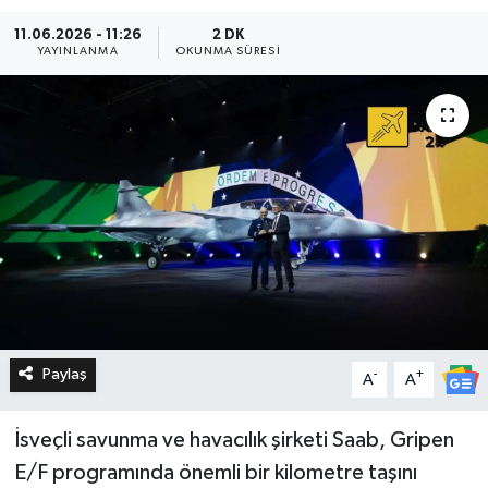
11.06.2026 - 11:26
2 DK
YAYINLANMA
OKUNMA SÜRESI
Paylaş
-
+
A
A
İsveçli savunma ve havacılık şirketi Saab, Gripen
E/F programında önemli bir kilometre taşını