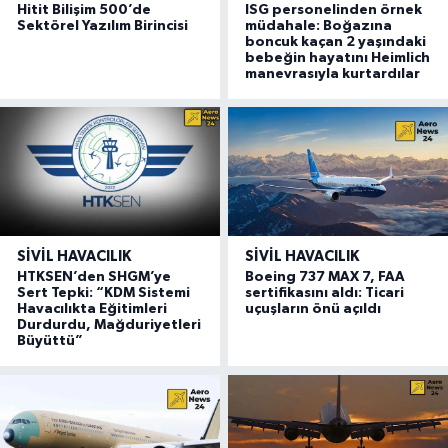
Hitit Bilişim 500’de
ISG personelinden örnek
Sektörel Yazılım Birincisi
müdahale: Boğazına
boncuk kaçan 2 yaşındaki
bebeğin hayatını Heimlich
manevrasıyla kurtardılar
SIVIL HAVACILIK
SIVIL HAVACILIK
HTKSEN’den SHGM’ye
Boeing 737 MAX 7, FAA
Sert Tepki: “KDM Sistemi
sertifikasını aldı: Ticari
Havacılıkta Eğitimleri
uçuşların önü açıldı
Durdurdu, Mağduriyetleri
Büyüttü”