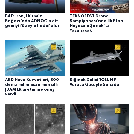
BAE: İran, Hürmüz
TEKNOFEST Drone
Boğazı'nda ADNOC'a ait
Şampiyonası’nda İlk Etap
gemiyi füzeyle hedef aldı
Heyecanı Şırnak’ta
Yaşanacak
ABD Hava Kuvvetleri, 300
Sığınak Delici TOLUN P
deniz milini aşan menzilli
Vurucu Gücüyle Sahada
JDAM LR üretimine onay
verdi