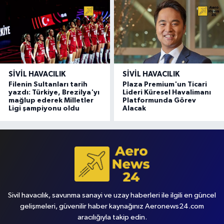
SIVIL HAVACILIK
SIVIL HAVACILIK
Filenin Sultanları tarih
Plaza Premium'un Ticari
yazdı: Türkiye, Brezilya'yı
Lideri Küresel Havalimanı
mağlup ederek Milletler
Platformunda Görev
Ligi şampiyonu oldu
Alacak
Sivil havacılık, savunma sanayi ve uzay haberleri ile ilgili en güncel
gelişmeleri, güvenilir haber kaynağınız Aeronews24.com
aracılığıyla takip edin.