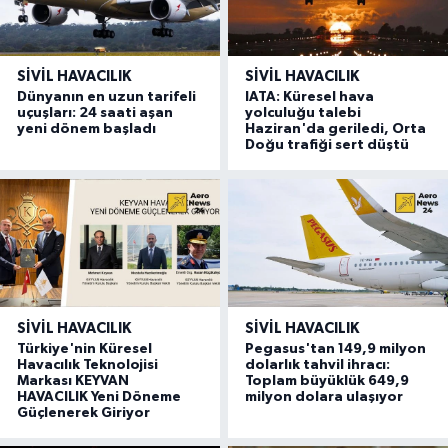
SIVIL HAVACILIK
SIVIL HAVACILIK
Dünyanın en uzun tarifeli
IATA: Küresel hava
uçuşları: 24 saati aşan
yolculuğu talebi
yeni dönem başladı
Haziran'da geriledi, Orta
Doğu trafiği sert düştü
SIVIL HAVACILIK
SIVIL HAVACILIK
Türkiye'nin Küresel
Pegasus'tan 149,9 milyon
Havacılık Teknolojisi
dolarlık tahvil ihracı:
Markası KEYVAN
Toplam büyüklük 649,9
HAVACILIK Yeni Döneme
milyon dolara ulaşıyor
Güçlenerek Giriyor