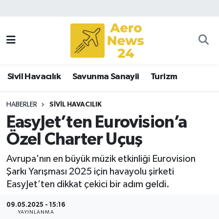
Sivil Havacılık
Savunma Sanayii
Sivil Havacılık
Savunma Sanayii
Turizm
Turizm
HABERLER
SIVIL HAVACILIK
EasyJet’ten Eurovision’a
Özel Charter Uçuş
Avrupa'nın en büyük müzik etkinliği Eurovision
Şarkı Yarışması 2025 için havayolu şirketi
EasyJet’ten dikkat çekici bir adım geldi.
09.05.2025 - 15:16
YAYINLANMA