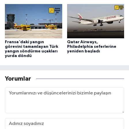
Fransa'daki yangın
Qatar Airways,
görevini tamamlayan Türk
Philadelphia seferlerine
yangın söndürme uçakları
yeniden başladı
yurda döndü
Yorumlar