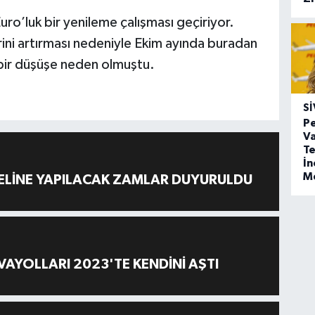
o’luk bir yenileme çalışması geçiriyor.
rini artırması nedeniyle Ekim ayında buradan
 bir düşüşe neden olmuştu.
SI
Pe
Va
Te
İ
M
ELİNE YAPILACAK ZAMLAR DUYURULDU
AYOLLARI 2023'TE KENDİNİ AŞTI