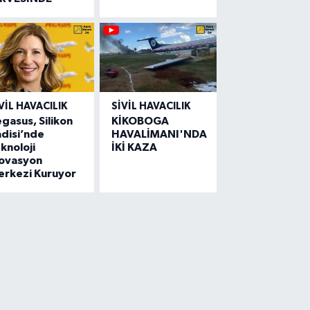
VIL HAVACILIK
SIVIL HAVACILIK
gasus, Silikon
KİKOBOGA
disi’nde
HAVALİMANI'NDA
knoloji
İKİ KAZA
novasyon
erkezi Kuruyor