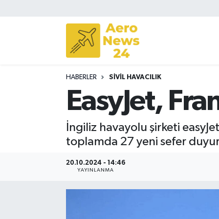
Sivil Havacılık
Savunma Sanayii
HABERLER
SIVIL HAVACILIK
Turizm
EasyJet, Fra
İngiliz havayolu şirketi easyJ
toplamda 27 yeni sefer duyu
20.10.2024 - 14:46
YAYINLANMA