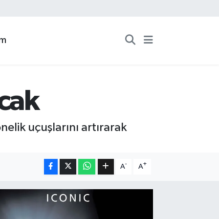
zm
acak
elik uçuşlarını artırarak
-
+
A
A