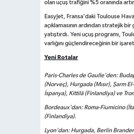
olan uçuş trafiğini %5 oranında artı
EasyJet, Fransa'daki Toulouse Hava
açıklamasının ardından stratejik bir
yatıştırdı. Yeni uçuş programı, Tou
varlığını güçlendireceğinin bir işare
Yeni Rotalar
Paris-Charles de Gaulle'den: Buda
(Norveç), Hurgada (Mısır), Şarm El-
İspanya), Kittilä (Finlandiya) ve Tr
Bordeaux'dan: Roma-Fiumicino (İtaly
(Finlandiya).
Lyon'dan: Hurgada, Berlin Brande