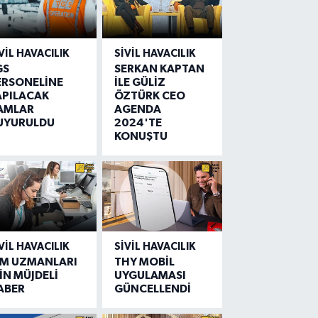
VIL HAVACILIK
SIVIL HAVACILIK
GS
SERKAN KAPTAN
ERSONELİNE
İLE GÜLİZ
APILACAK
ÖZTÜRK CEO
AMLAR
AGENDA
UYURULDU
2024'TE
KONUŞTU
VIL HAVACILIK
SIVIL HAVACILIK
IM UZMANLARI
THY MOBİL
İN MÜJDELİ
UYGULAMASI
ABER
GÜNCELLENDİ