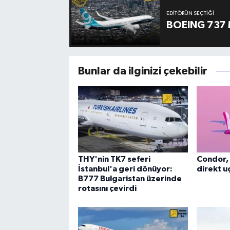
EDITÖRÜN SEÇTIĞI
BOEING 737 
Bunlar da ilginizi çekebilir
THY'nin TK7 seferi
Condor, 
İstanbul'a geri dönüyor:
direkt uç
B777 Bulgaristan üzerinde
rotasını çevirdi