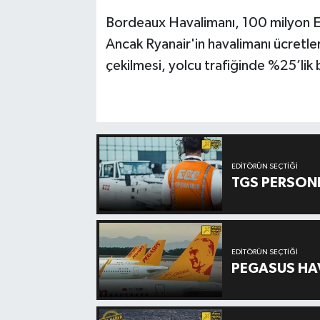
Bordeaux Havalimanı, 100 milyon Eur
Ancak Ryanair'in havalimanı ücretle
çekilmesi, yolcu trafiğinde %25’lik
EDITÖRÜN SEÇTIĞI
TGS PERSON
EDITÖRÜN SEÇTIĞI
PEGASUS HAV