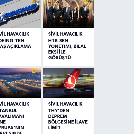
VIL HAVACILIK
SIVIL HAVACILIK
OEING'TEN
HTK-SEN
LAŞ AÇIKLAMA
YÖNETİMİ, BİLAL
EKŞİ İLE
GÖRÜŞTÜ
VIL HAVACILIK
SIVIL HAVACILIK
STANBUL
THY'DEN
AVALİMANI
DEPREM
İNE
BÖLGESİNE İLAVE
VRUPA'NIN
LİMİT
İRVESİNDE