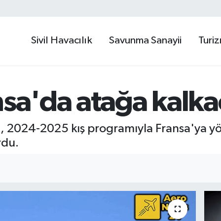
Sivil Havacılık
Savunma Sanayii
Turi
nsa'da atağa kalk
et, 2024-2025 kış programıyla Fransa'ya yön
rdu.