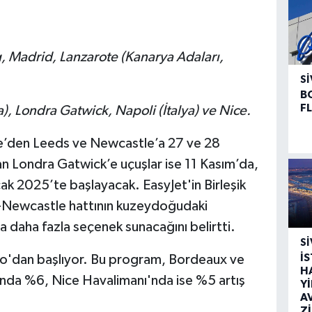
, Madrid, Lanzarote (Kanarya Adaları,
SI
B
F
, Londra Gatwick, Napoli (İtalya) ve Nice.
lle’den Leeds ve Newcastle’a 27 ve 28
 Londra Gatwick’e uçuşlar ise 11 Kasım’da,
k 2025’te başlayacak. EasyJet'in Birleşik
on-Newcastle hattının kuzeydoğudaki
nda daha fazla seçenek sunacağını belirtti.
SI
İ
 Euro'dan başlıyor. Bu program, Bordeaux ve
H
ında %6, Nice Havalimanı'nda ise %5 artış
Y
A
Z