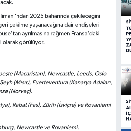
racak.
limanı'ndan 2025 baharında çekileceğini
SI
 geri çekilme yaşanacağına dair endişeleri
T
louse'tan ayrılmasına rağmen Fransa'daki
P
Y
ti olarak görülüyor.
Z
D
peşte (Macaristan), Newcastle, Leeds, Oslo
Şeyh (Mısır), Fuerteventura (Kanarya Adaları,
omsø (Norveç).
SI
a), Rabat (Fas), Zürih (İsviçre) ve Rovaniemi
A
İÇ
H
nburg, Newcastle ve Rovaniemi.