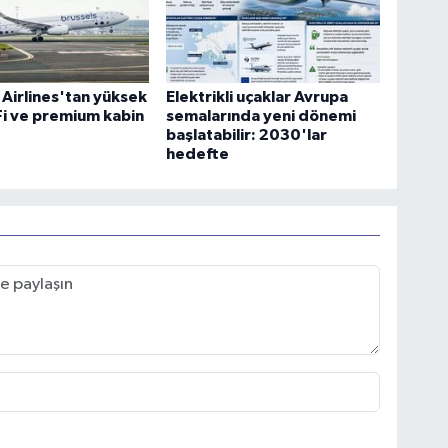
 Airlines'tan yüksek
Elektrikli uçaklar Avrupa
-Fi ve premium kabin
semalarında yeni dönemi
başlatabilir: 2030'lar
hedefte