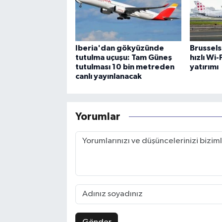
Iberia'dan gökyüzünde
Brussels
tutulma uçuşu: Tam Güneş
hızlı Wi
tutulması 10 bin metreden
yatırımı
canlı yayınlanacak
Yorumlar