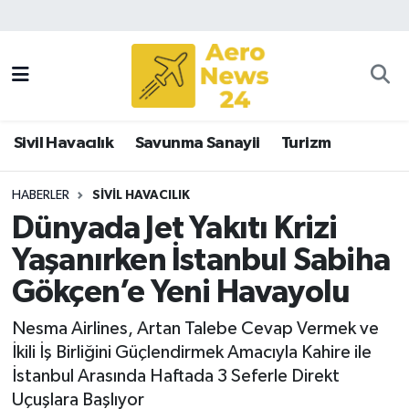
Sivil Havacılık
Savunma Sanayii
Sivil Havacılık
Savunma Sanayii
Turizm
Turizm
HABERLER
SIVIL HAVACILIK
Dünyada Jet Yakıtı Krizi
Yaşanırken İstanbul Sabiha
Gökçen’e Yeni Havayolu
Nesma Airlines, Artan Talebe Cevap Vermek ve
İkili İş Birliğini Güçlendirmek Amacıyla Kahire ile
İstanbul Arasında Haftada 3 Seferle Direkt
Uçuşlara Başlıyor