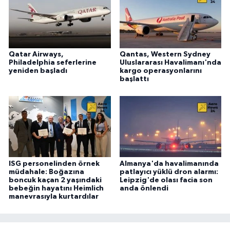
Qatar Airways,
Qantas, Western Sydney
Philadelphia seferlerine
Uluslararası Havalimanı'nda
yeniden başladı
kargo operasyonlarını
başlattı
ISG personelinden örnek
Almanya'da havalimanında
müdahale: Boğazına
patlayıcı yüklü dron alarmı:
boncuk kaçan 2 yaşındaki
Leipzig'de olası facia son
bebeğin hayatını Heimlich
anda önlendi
manevrasıyla kurtardılar