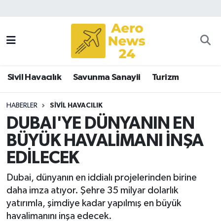
Sivil Havacılık
Savunma Sanayii
Sivil Havacılık
Savunma Sanayii
Turizm
Turizm
HABERLER
SIVIL HAVACILIK
DUBAI'YE DÜNYANIN EN
BÜYÜK HAVALİMANI İNŞA
EDİLECEK
Dubai, dünyanın en iddialı projelerinden birine
daha imza atıyor. Şehre 35 milyar dolarlık
yatırımla, şimdiye kadar yapılmış en büyük
havalimanını inşa edecek.