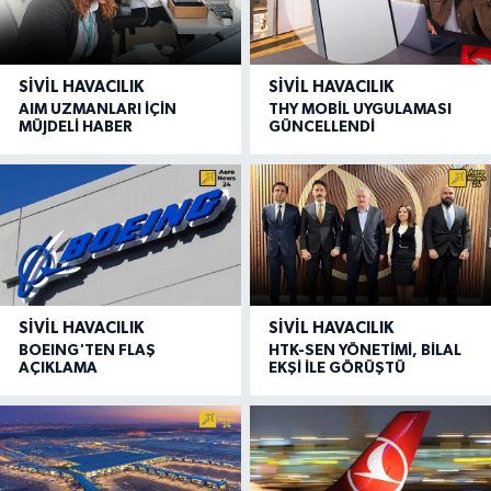
SIVIL HAVACILIK
SIVIL HAVACILIK
AIM UZMANLARI İÇİN
THY MOBİL UYGULAMASI
MÜJDELİ HABER
GÜNCELLENDİ
SIVIL HAVACILIK
SIVIL HAVACILIK
BOEING'TEN FLAŞ
HTK-SEN YÖNETİMİ, BİLAL
AÇIKLAMA
EKŞİ İLE GÖRÜŞTÜ