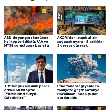
ABD'de yangın söndürme
AKOM'dan İstanbul için
helikopteri düştü: FAA ve
sağanak uyarısı: Sıcaklıklar
NTSB soruşturma başlattı
5 derece düşecek
THY'nin yükselişinin perde
Etna Yanardağı yeniden
arkası bu kitapta:
faaliyete geçti: Katanya
"Yirmibirinci Yüzyıl
Havalimanı'nda uçuşlar
Göktürkleri"
durduruldu