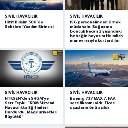
SIVIL HAVACILIK
SIVIL HAVACILIK
Hitit Bilişim 500’de
ISG personelinden örnek
Sektörel Yazılım Birincisi
müdahale: Boğazına
boncuk kaçan 2 yaşındaki
bebeğin hayatını Heimlich
manevrasıyla kurtardılar
SIVIL HAVACILIK
SIVIL HAVACILIK
HTKSEN’den SHGM’ye
Boeing 737 MAX 7, FAA
Sert Tepki: “KDM Sistemi
sertifikasını aldı: Ticari
Havacılıkta Eğitimleri
uçuşların önü açıldı
Durdurdu, Mağduriyetleri
Büyüttü”