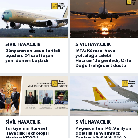
SIVIL HAVACILIK
SIVIL HAVACILIK
Dünyanın en uzun tarifeli
IATA: Küresel hava
uçuşları: 24 saati aşan
yolculuğu talebi
yeni dönem başladı
Haziran'da geriledi, Orta
Doğu trafiği sert düştü
SIVIL HAVACILIK
SIVIL HAVACILIK
Türkiye'nin Küresel
Pegasus'tan 149,9 milyon
Havacılık Teknolojisi
dolarlık tahvil ihracı: