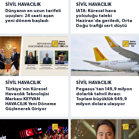
SIVIL HAVACILIK
SIVIL HAVACILIK
Dünyanın en uzun tarifeli
IATA: Küresel hava
uçuşları: 24 saati aşan
yolculuğu talebi
yeni dönem başladı
Haziran'da geriledi, Orta
Doğu trafiği sert düştü
SIVIL HAVACILIK
SIVIL HAVACILIK
Türkiye'nin Küresel
Pegasus'tan 149,9 milyon
Havacılık Teknolojisi
dolarlık tahvil ihracı:
Markası KEYVAN
Toplam büyüklük 649,9
HAVACILIK Yeni Döneme
milyon dolara ulaşıyor
Güçlenerek Giriyor