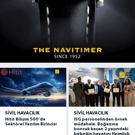
SIVIL HAVACILIK
SIVIL HAVACILIK
Hitit Bilişim 500’de
ISG personelinden örnek
Sektörel Yazılım Birincisi
müdahale: Boğazına
boncuk kaçan 2 yaşındaki
bebeğin hayatını Heimlich