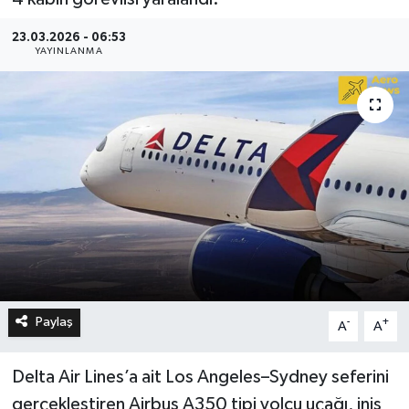
23.03.2026 - 06:53
YAYINLANMA
Paylaş
-
+
A
A
Delta Air Lines’a ait Los Angeles–Sydney seferini
gerçekleştiren Airbus A350 tipi yolcu uçağı, iniş