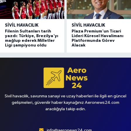
SIVIL HAVACILIK
SIVIL HAVACILIK
Filenin Sultanları tarih
Plaza Premium'un Ticari
yazdı: Türkiye, Brezilya'yı
Lideri Küresel Havalimanı
mağlup ederek Milletler
Platformunda Görev
Ligi şampiyonu oldu
Alacak
Sivil havacılık, savunma sanayi ve uzay haberleri ile ilgili en güncel
gelişmeleri, güvenilir haber kaynağınız Aeronews24.com
aracılığıyla takip edin.
info@aeronews24.com