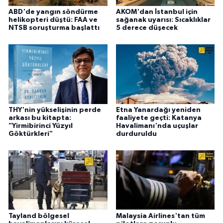
ABD'de yangın söndürme
AKOM'dan İstanbul için
helikopteri düştü: FAA ve
sağanak uyarısı: Sıcaklıklar
NTSB soruşturma başlattı
5 derece düşecek
THY'nin yükselişinin perde
Etna Yanardağı yeniden
arkası bu kitapta:
faaliyete geçti: Katanya
"Yirmibirinci Yüzyıl
Havalimanı'nda uçuşlar
Göktürkleri"
durduruldu
Tayland bölgesel
Malaysia Airlines'tan tüm