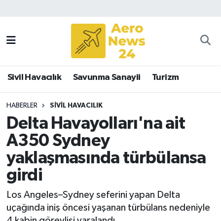
Sivil Havacılık
Savunma Sanayii
Sivil Havacılık
Savunma Sanayii
Turizm
Turizm
HABERLER
SIVIL HAVACILIK
Delta Havayolları'na ait
A350 Sydney
yaklaşmasında türbülansa
girdi
Los Angeles–Sydney seferini yapan Delta
uçağında iniş öncesi yaşanan türbülans nedeniyle
4 kabin görevlisi yaralandı.