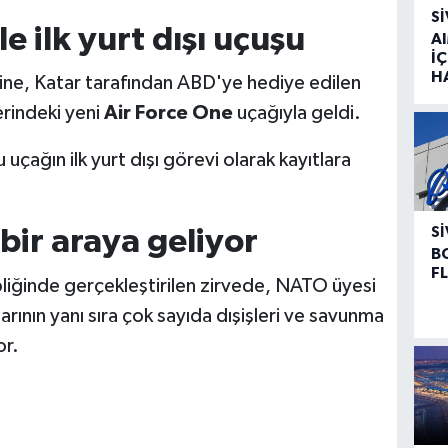
SI
le ilk yurt dışı uçuşu
A
İÇ
H
ne, Katar tarafından ABD'ye hediye edilen
rindeki yeni
Air Force One
uçağıyla geldi.
uçağın ilk yurt dışı görevi olarak kayıtlara
SI
bir araya geliyor
B
F
iğinde gerçekleştirilen zirvede, NATO üyesi
rının yanı sıra çok sayıda dışişleri ve savunma
or.