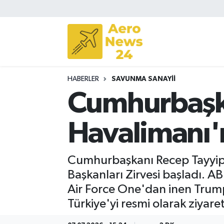
Sivil Havacılık
Savunma Sanayii
HABERLER
SAVUNMA SANAYII
Turizm
Cumhurbaşka
Havalimanı'n
Cumhurbaşkanı Recep Tayyip
Başkanları Zirvesi başladı. 
Air Force One'dan inen Trump 
Türkiye'yi resmi olarak ziyare