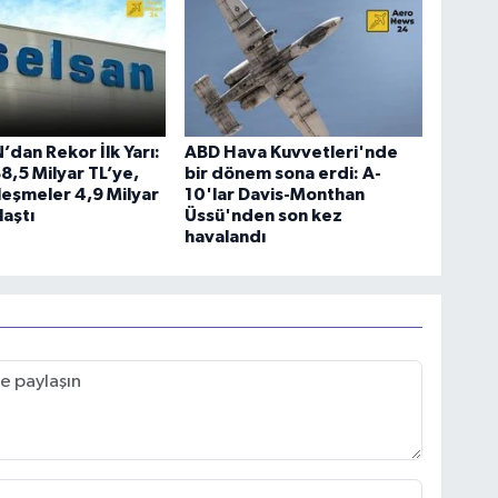
dan Rekor İlk Yarı:
ABD Hava Kuvvetleri'nde
88,5 Milyar TL’ye,
bir dönem sona erdi: A-
leşmeler 4,9 Milyar
10'lar Davis-Monthan
laştı
Üssü'nden son kez
havalandı