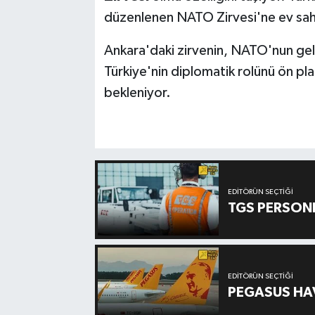
düzenlenen NATO Zirvesi'ne ev sahi
Ankara'daki zirvenin, NATO'nun gel
Türkiye'nin diplomatik rolünü ön plan
bekleniyor.
EDITÖRÜN SEÇTIĞI
TGS PERSON
EDITÖRÜN SEÇTIĞI
PEGASUS HAV