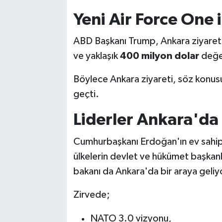
Yeni Air Force One i
ABD Başkanı Trump, Ankara ziyareti
ve yaklaşık
400 milyon dolar
değe
Böylece Ankara ziyareti, söz konusu 
geçti.
Liderler Ankara'da 
Cumhurbaşkanı Erdoğan'ın ev sahipl
ülkelerin devlet ve hükümet başkanla
bakanı da Ankara'da bir araya geliy
Zirvede;
NATO 3.0 vizyonu,