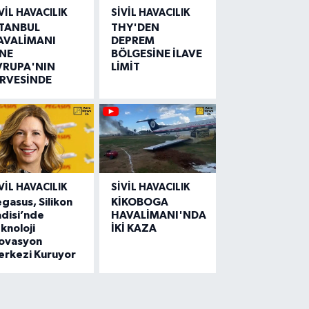
VIL HAVACILIK
SIVIL HAVACILIK
STANBUL
THY'DEN
AVALİMANI
DEPREM
İNE
BÖLGESİNE İLAVE
VRUPA'NIN
LİMİT
İRVESİNDE
VIL HAVACILIK
SIVIL HAVACILIK
gasus, Silikon
KİKOBOGA
disi’nde
HAVALİMANI'NDA
knoloji
İKİ KAZA
novasyon
erkezi Kuruyor