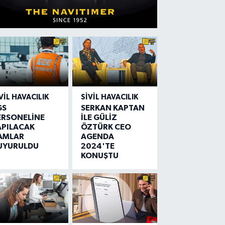
VIL HAVACILIK
SIVIL HAVACILIK
GS
SERKAN KAPTAN
ERSONELİNE
İLE GÜLİZ
APILACAK
ÖZTÜRK CEO
AMLAR
AGENDA
UYURULDU
2024'TE
KONUŞTU