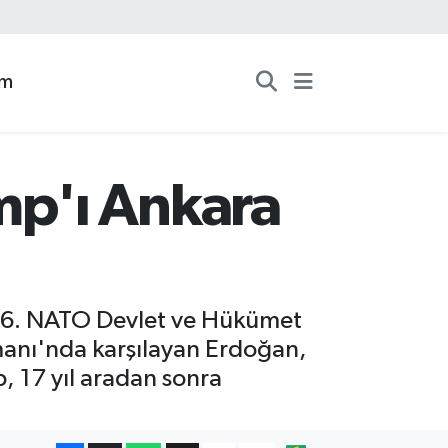
zm
p'ı Ankara
36. NATO Devlet ve Hükümet
manı'nda karşılayan Erdoğan,
, 17 yıl aradan sonra