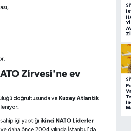
SI
ası,
İ
H
Y
A
Z
or.
NATO Zirvesi'ne ev
SI
Pe
Va
Te
llülüğü doğrultusunda ve
Kuzey Atlantik
İ
leniyor.
M
sahipliği yaptığı
ikinci NATO Liderler
kiye daha önce 2004 yılında İstanbul'da