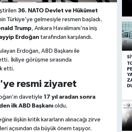
ştirilen
36. NATO Devlet ve Hükümet
inin Türkiye'ye gelmesiyle resmen başladı.
onald Trump
, Ankara Havalimanı'na iniş
ayyip Erdoğan
tarafından karşılandı.
şılayan Erdoğan, ABD Başkanı ile
SI
tti. İkiliye görüşme sırasında
T
 etti.
P
Y
Z
e'ye resmi ziyaret
D
ğan'ın davetiyle
17 yıl aradan sonra
eden ilk ABD Başkanı
oldu.
e ilişkin kritik kararların alınacağı zirve
leri açısından da büyük önem taşıyor.