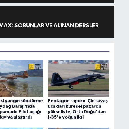
MAX: SORUNLAR VE ALINAN DERSLER
eki yangın söndürme
Pentagon raporu: Çin savaş
ydağ Barajı'nda
uçakları küresel pazarda
apamadı: Pilot uçağı
yükselişte, Orta Doğu'dan
kıyıya ulaştırdı
J-35'e yoğun ilgi