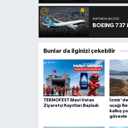
EDITÖRÜN SEÇTIĞI
BOEING 737 
Bunlar da ilginizi çekebilir
TEKNOFEST Mavi Vatan
İzmir'd
Ziyaretçi Kayıtları Başladı
uçağı Be
kalkış y
güvenle 