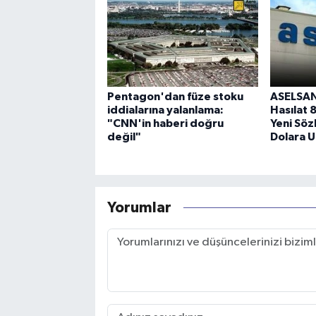
Pentagon'dan füze stoku
ASELSAN’
iddialarına yalanlama:
Hasılat 
"CNN'in haberi doğru
Yeni Söz
değil"
Dolara U
Yorumlar