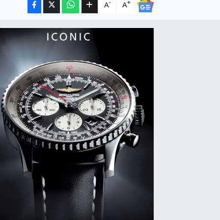
-
+
A
A