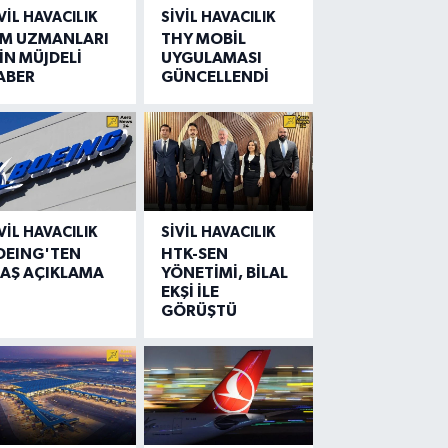
VIL HAVACILIK
SIVIL HAVACILIK
IM UZMANLARI
THY MOBİL
İN MÜJDELİ
UYGULAMASI
ABER
GÜNCELLENDİ
VIL HAVACILIK
SIVIL HAVACILIK
OEING'TEN
HTK-SEN
LAŞ AÇIKLAMA
YÖNETİMİ, BİLAL
EKŞİ İLE
GÖRÜŞTÜ