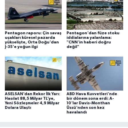
Pentagon raporu: Çin savaş
Pentagon'dan füze stoku
uçakları küresel pazarda
iddialarına yalanlama:
yükselişte, Orta Doğu'dan
"CNN'in haberi doğru
J-35'e yoğun ilgi
değil"
ASELSAN’dan Rekor İlk Yarı:
ABD Hava Kuvvetleri'nde
Hasılat 88,5 Milyar TL’ye,
bir dönem sona erdi: A-
Yeni Sözleşmeler 4,9 Milyar
10'lar Davis-Monthan
Dolara Ulaştı
Üssü'nden son kez
havalandı