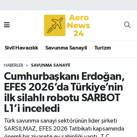
Sivil Havacılık
Savunma Sanayii
Sivil Havacılık
Savunma Sanayii
Turizm
Turizm
HABERLER
SAVUNMA SANAYII
Cumhurbaşkanı Erdoğan,
EFES 2026’da Türkiye’nin
ilk silahlı robotu SARBOT
L1’i inceledi
Türk savunma sanayi sektörünün lider şirketi
SARSILMAZ, EFES 2026 Tatbikatı kapsamında
önemli bir ziyarete ev sahipliği yaptı. T.C