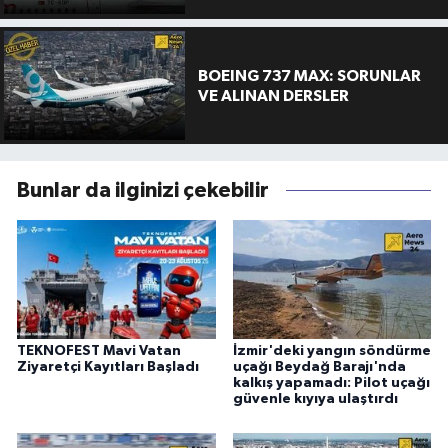
BOEING 737 MAX: SORUNLAR
VE ALINAN DERSLER
Bunlar da ilginizi çekebilir
TEKNOFEST Mavi Vatan
İzmir'deki yangın söndürme
Ziyaretçi Kayıtları Başladı
uçağı Beydağ Barajı'nda
kalkış yapamadı: Pilot uçağı
güvenle kıyıya ulaştırdı