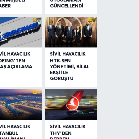
ABER
GÜNCELLENDİ
VIL HAVACILIK
SIVIL HAVACILIK
OEING'TEN
HTK-SEN
LAŞ AÇIKLAMA
YÖNETİMİ, BİLAL
EKŞİ İLE
GÖRÜŞTÜ
VIL HAVACILIK
SIVIL HAVACILIK
STANBUL
THY'DEN