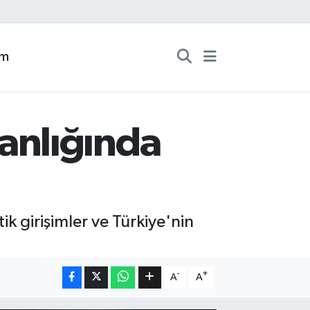
zm
anlığında
ik girişimler ve Türkiye'nin
-
+
A
A