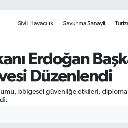
Sivil Havacılık
Savunma Sanayii
Turi
nı Erdoğan Başk
rvesi Düzenlendi
utumu, bölgesel güvenliğe etkileri, diplomat
di.