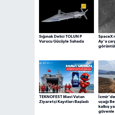
Sığınak Delici TOLUN P
SpaceX r
Vurucu Gücüyle Sahada
Ay'a çar
görüntü
TEKNOFEST Mavi Vatan
İzmir'd
Ziyaretçi Kayıtları Başladı
uçağı Be
kalkış y
güvenle 