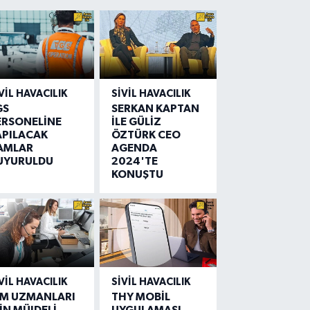
VIL HAVACILIK
SIVIL HAVACILIK
GS
SERKAN KAPTAN
ERSONELİNE
İLE GÜLİZ
APILACAK
ÖZTÜRK CEO
AMLAR
AGENDA
UYURULDU
2024'TE
KONUŞTU
VIL HAVACILIK
SIVIL HAVACILIK
IM UZMANLARI
THY MOBİL
İN MÜJDELİ
UYGULAMASI