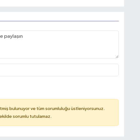
tmiş bulunuyor ve tüm sorumluluğu üstleniyorsunuz.
kilde sorumlu tutulamaz.