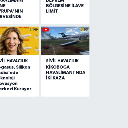
AVALİMANI
DEPREM
İNE
BÖLGESİNE İLAVE
VRUPA'NIN
LİMİT
İRVESİNDE
VIL HAVACILIK
SIVIL HAVACILIK
gasus, Silikon
KİKOBOGA
disi’nde
HAVALİMANI'NDA
knoloji
İKİ KAZA
novasyon
erkezi Kuruyor