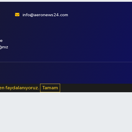
info@aeronews24.com
le
ğınız
den faydalanıyoruz.
Tamam