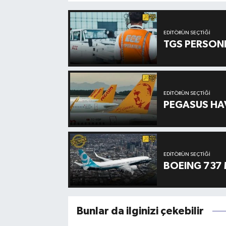
EDITÖRÜN SEÇTIĞI
TGS PERSON
EDITÖRÜN SEÇTIĞI
PEGASUS HAV
EDITÖRÜN SEÇTIĞI
BOEING 737 
Bunlar da ilginizi çekebilir