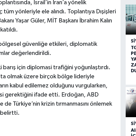
lantısında, İsrail’in İran’a yönelik
ç tüm yönleriyle ele alındı. Toplantıya Dışişleri
akanı Yaşar Güler, MİT Başkanı İbrahim Kalın
atıldı.
SI
 bölgesel güvenliğe etkileri, diplomatik
T
mlar değerlendirildi.
P
Y
Z
rış için diplomasi trafiğini yoğunlaştırdı.
D
a olmak üzere birçok bölge lideriyle
arın kabul edilemez olduğunu vurgularken,
 gerektiğini ifade etti. Erdoğan, ABD
 de Türkiye’nin krizin tırmanmasını önlemek
belirtti.
SI
A
İÇ