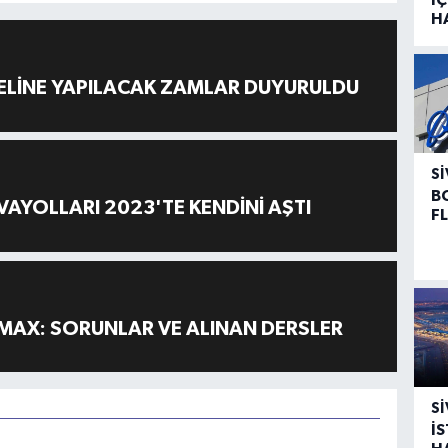
H
ELİNE YAPILACAK ZAMLAR DUYURULDU
SI
B
AYOLLARI 2023'TE KENDİNİ AŞTI
F
MAX: SORUNLAR VE ALINAN DERSLER
SI
İ