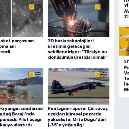
H
Y
A
Z
oket parçasının
3D baskı teknolojileri
pma anı
üretimin geleceğini
lendi
şekillendiriyor: "Türkiye bu
dönüşümün üreticisi olmalı"
SI
Pe
Va
Te
İ
M
eki yangın söndürme
Pentagon raporu: Çin savaş
ydağ Barajı'nda
uçakları küresel pazarda
apamadı: Pilot uçağı
yükselişte, Orta Doğu'dan
kıyıya ulaştırdı
J-35'e yoğun ilgi