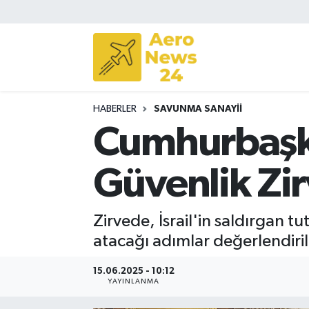
Sivil Havacılık
Savunma Sanayii
HABERLER
SAVUNMA SANAYII
Turizm
Cumhurbaşka
Güvenlik Zi
Zirvede, İsrail'in saldırgan t
atacağı adımlar değerlendiril
15.06.2025 - 10:12
YAYINLANMA