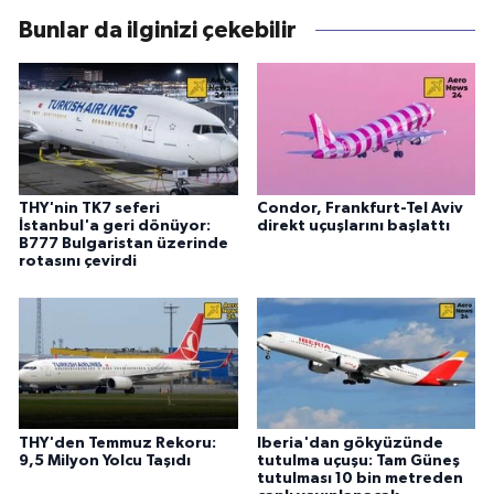
Bunlar da ilginizi çekebilir
THY'nin TK7 seferi
Condor, Frankfurt-Tel Aviv
İstanbul'a geri dönüyor:
direkt uçuşlarını başlattı
B777 Bulgaristan üzerinde
rotasını çevirdi
THY'den Temmuz Rekoru:
Iberia'dan gökyüzünde
9,5 Milyon Yolcu Taşıdı
tutulma uçuşu: Tam Güneş
tutulması 10 bin metreden