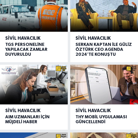
SIVIL HAVACILIK
SIVIL HAVACILIK
TGS PERSONELİNE
SERKAN KAPTAN İLE GÜLİZ
YAPILACAK ZAMLAR
ÖZTÜRK CEO AGENDA
DUYURULDU
2024'TE KONUŞTU
SIVIL HAVACILIK
SIVIL HAVACILIK
AIM UZMANLARI İÇİN
THY MOBİL UYGULAMASI
MÜJDELİ HABER
GÜNCELLENDİ