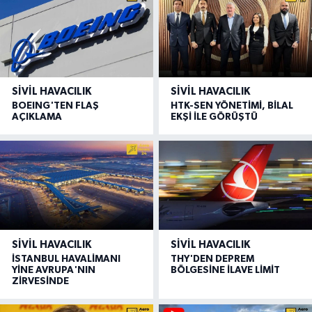
SIVIL HAVACILIK
SIVIL HAVACILIK
BOEING'TEN FLAŞ
HTK-SEN YÖNETİMİ, BİLAL
AÇIKLAMA
EKŞİ İLE GÖRÜŞTÜ
SIVIL HAVACILIK
SIVIL HAVACILIK
İSTANBUL HAVALİMANI
THY'DEN DEPREM
YİNE AVRUPA'NIN
BÖLGESİNE İLAVE LİMİT
ZİRVESİNDE