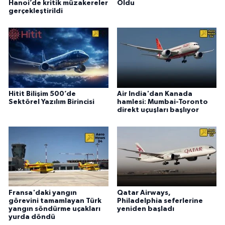
Hanoi’de kritik müzakereler
Oldu
gerçekleştirildi
Hitit Bilişim 500’de
Air India'dan Kanada
Sektörel Yazılım Birincisi
hamlesi: Mumbai-Toronto
direkt uçuşları başlıyor
Fransa'daki yangın
Qatar Airways,
görevini tamamlayan Türk
Philadelphia seferlerine
yangın söndürme uçakları
yeniden başladı
yurda döndü