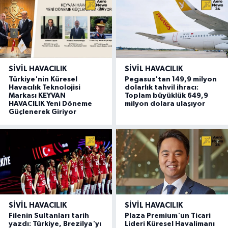
SIVIL HAVACILIK
SIVIL HAVACILIK
Türkiye'nin Küresel
Pegasus'tan 149,9 milyon
Havacılık Teknolojisi
dolarlık tahvil ihracı:
Markası KEYVAN
Toplam büyüklük 649,9
HAVACILIK Yeni Döneme
milyon dolara ulaşıyor
Güçlenerek Giriyor
SIVIL HAVACILIK
SIVIL HAVACILIK
Filenin Sultanları tarih
Plaza Premium'un Ticari
yazdı: Türkiye, Brezilya'yı
Lideri Küresel Havalimanı