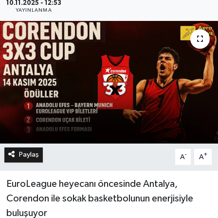
10.11.2025 - 12:53
YAYINLANMA
Paylaş
-
+
A
A
EuroLeague heyecanı öncesinde Antalya,
Corendon ile sokak basketbolunun enerjisiyle
buluşuyor