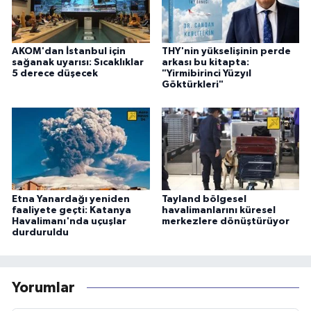
AKOM'dan İstanbul için
THY'nin yükselişinin perde
sağanak uyarısı: Sıcaklıklar
arkası bu kitapta:
5 derece düşecek
"Yirmibirinci Yüzyıl
Göktürkleri"
Etna Yanardağı yeniden
Tayland bölgesel
faaliyete geçti: Katanya
havalimanlarını küresel
Havalimanı'nda uçuşlar
merkezlere dönüştürüyor
durduruldu
Yorumlar