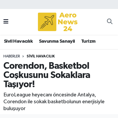
Sivil Havacılık
Savunma Sanayii
Sivil Havacılık
Savunma Sanayii
Turizm
Turizm
HABERLER
SIVIL HAVACILIK
Corendon, Basketbol
Coşkusunu Sokaklara
Taşıyor!
EuroLeague heyecanı öncesinde Antalya,
Corendon ile sokak basketbolunun enerjisiyle
buluşuyor