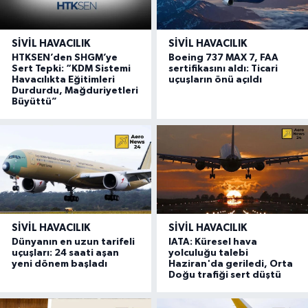
SIVIL HAVACILIK
SIVIL HAVACILIK
HTKSEN’den SHGM’ye
Boeing 737 MAX 7, FAA
Sert Tepki: “KDM Sistemi
sertifikasını aldı: Ticari
Havacılıkta Eğitimleri
uçuşların önü açıldı
Durdurdu, Mağduriyetleri
Büyüttü”
SIVIL HAVACILIK
SIVIL HAVACILIK
Dünyanın en uzun tarifeli
IATA: Küresel hava
uçuşları: 24 saati aşan
yolculuğu talebi
yeni dönem başladı
Haziran'da geriledi, Orta
Doğu trafiği sert düştü