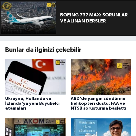
BOEING 737 MAX: SORUNLAR
VE ALINAN DERSLER
Bunlar da ilginizi çekebilir
Ukrayna, Hollanda ve
ABD'de yangın söndürme
İzlanda'ya yeni Büyükelçi
helikopteri düştü: FAA ve
atamaları
NTSB soruşturma başlattı