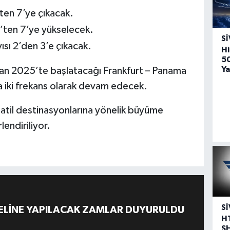
’ten 7’ye çıkacak.
5’ten 7’ye yükselecek.
SI
ısı 2’den 3’e çıkacak.
Hi
5
Ya
ran 2025’te başlatacağı Frankfurt – Panama
a iki frekans olarak devam edecek.
atil destinasyonlarına yönelik büyüme
lendiriliyor.
SI
ELİNE YAPILACAK ZAMLAR DUYURULDU
H
S