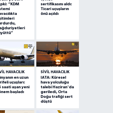
epki: “KDM
sertifikasını aldı:
stemi
Ticari uçuşların
vacılıkta
önü açıldı
itimleri
urdurdu,
ğduriyetleri
üyüttü”
VIL HAVACILIK
SIVIL HAVACILIK
nyanın en uzun
IATA: Küresel
rifeli uçuşları:
hava yolculuğu
 saati aşan yeni
talebi Haziran'da
önem başladı
geriledi, Orta
Doğu trafiği sert
düştü