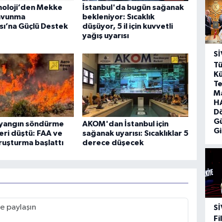
noloji’den Mekke
İstanbul'da bugün sağanak
avunma
bekleniyor: Sıcaklık
ı’na Güçlü Destek
düşüyor, 5 il için kuvvetli
yağış uyarısı
SI
Tü
Kü
Te
M
HA
D
G
yangın söndürme
AKOM'dan İstanbul için
Gi
eri düştü: FAA ve
sağanak uyarısı: Sıcaklıklar 5
uşturma başlattı
derece düşecek
SI
Fi