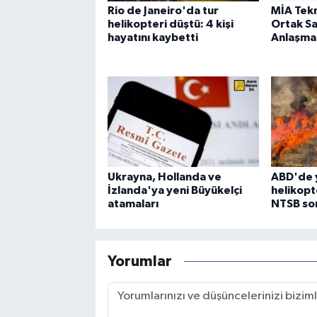
Rio de Janeiro'da tur
MİA Tek
helikopteri düştü: 4 kişi
Ortak S
hayatını kaybetti
Anlaşmas
Ukrayna, Hollanda ve
ABD'de 
İzlanda'ya yeni Büyükelçi
helikopt
atamaları
NTSB sor
Yorumlar