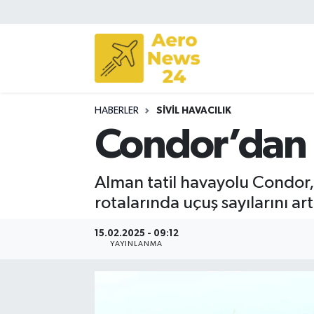
Sivil Havacılık
Savunma Sanayii
HABERLER
SIVIL HAVACILIK
Turizm
Condor’dan 
Alman tatil havayolu Condor,
rotalarında uçuş sayılarını ar
15.02.2025 - 09:12
YAYINLANMA