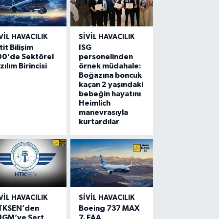
VIL HAVACILIK
SIVIL HAVACILIK
tit Bilişim
ISG
00’de Sektörel
personelinden
zılım Birincisi
örnek müdahale:
Boğazına boncuk
kaçan 2 yaşındaki
bebeğin hayatını
Heimlich
manevrasıyla
kurtardılar
VIL HAVACILIK
SIVIL HAVACILIK
TKSEN’den
Boeing 737 MAX
HGM’ye Sert
7, FAA