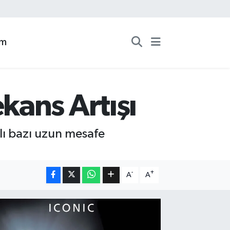
zm
kans Artışı
lı bazı uzun mesafe
-
+
A
A