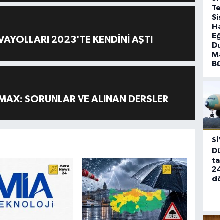
T
Si
Ha
Eğ
AYOLLARI 2023'TE KENDİNİ AŞTI
D
Ma
B
MAX: SORUNLAR VE ALINAN DERSLER
SI
Dü
ta
24
d