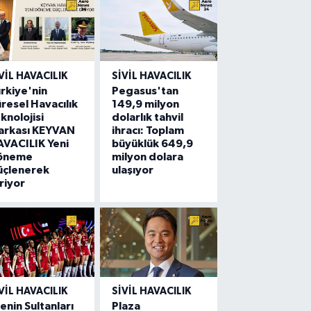
VIL HAVACILIK
SIVIL HAVACILIK
rkiye'nin
Pegasus'tan
resel Havacılık
149,9 milyon
knolojisi
dolarlık tahvil
arkası KEYVAN
ihracı: Toplam
VACILIK Yeni
büyüklük 649,9
öneme
milyon dolara
üçlenerek
ulaşıyor
riyor
VIL HAVACILIK
SIVIL HAVACILIK
lenin Sultanları
Plaza