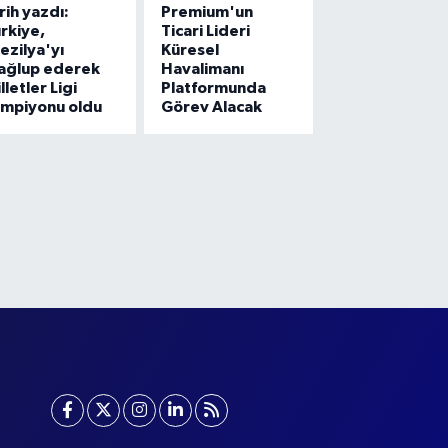
rih yazdı:
Premium'un
rkiye,
Ticari Lideri
ezilya'yı
Küresel
ağlup ederek
Havalimanı
lletler Ligi
Platformunda
ampiyonu oldu
Görev Alacak