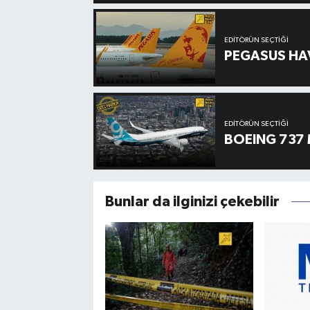
EDITÖRÜN SEÇTIĞI
PEGASUS HAV
EDITÖRÜN SEÇTIĞI
BOEING 737 
Bunlar da ilginizi çekebilir