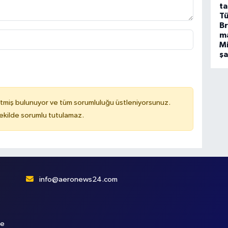
ta
Tü
Br
m
Mi
ş
tmiş bulunuyor ve tüm sorumluluğu üstleniyorsunuz.
kilde sorumlu tutulamaz.
info@aeronews24.com
le