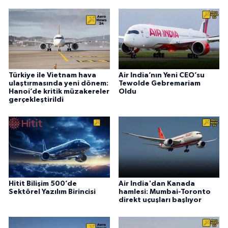
Türkiye ile Vietnam hava
Air India’nın Yeni CEO’su
ulaştırmasında yeni dönem:
Tewolde Gebremariam
Hanoi’de kritik müzakereler
Oldu
gerçekleştirildi
Hitit Bilişim 500’de
Air India'dan Kanada
Sektörel Yazılım Birincisi
hamlesi: Mumbai-Toronto
direkt uçuşları başlıyor