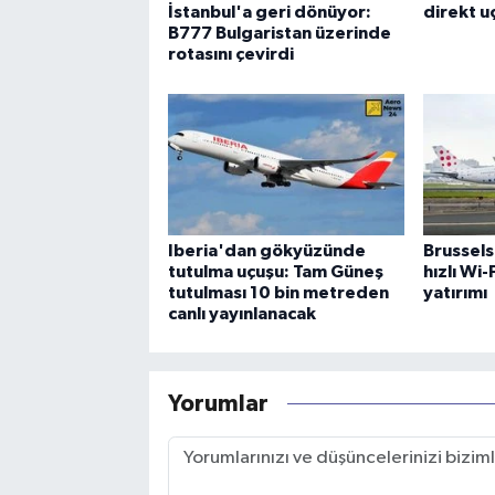
İstanbul'a geri dönüyor:
direkt uç
B777 Bulgaristan üzerinde
rotasını çevirdi
Iberia'dan gökyüzünde
Brussels
tutulma uçuşu: Tam Güneş
hızlı Wi
tutulması 10 bin metreden
yatırımı
canlı yayınlanacak
Yorumlar