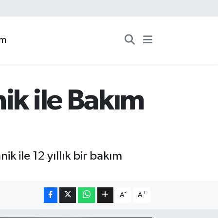
zm
ik ile Bakım
ik ile 12 yıllık bir bakım
-
+
A
A