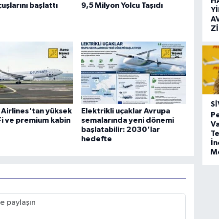
H
uşlarını başlattı
9,5 Milyon Yolcu Taşıdı
Y
A
Z
SI
 Airlines'tan yüksek
Elektrikli uçaklar Avrupa
Pe
-Fi ve premium kabin
semalarında yeni dönemi
Va
başlatabilir: 2030'lar
Te
hedefte
İ
M