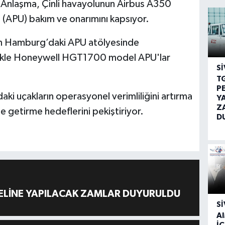
ı. Anlaşma, Çinli havayolunun Airbus A350
n (APU) bakım ve onarımını kapsıyor.
’in Hamburg’daki APU atölyesinde
ellikle Honeywell HGT1700 model APU'lar
SI
T
P
ndaki uçakların operasyonel verimliliğini artırma
Y
Z
le getirme hedeflerini pekiştiriyor.
D
ELİNE YAPILACAK ZAMLAR DUYURULDU
SI
A
İÇ