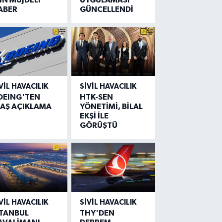
ABER
GÜNCELLENDİ
VIL HAVACILIK
SIVIL HAVACILIK
OEING'TEN
HTK-SEN
LAŞ AÇIKLAMA
YÖNETİMİ, BİLAL
EKŞİ İLE
GÖRÜŞTÜ
VIL HAVACILIK
SIVIL HAVACILIK
STANBUL
THY'DEN