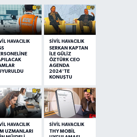
VIL HAVACILIK
SIVIL HAVACILIK
GS
SERKAN KAPTAN
ERSONELİNE
İLE GÜLİZ
APILACAK
ÖZTÜRK CEO
AMLAR
AGENDA
UYURULDU
2024'TE
KONUŞTU
VIL HAVACILIK
SIVIL HAVACILIK
IM UZMANLARI
THY MOBİL
İN MÜJDELİ
UYGULAMASI