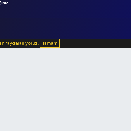
ğınız
den faydalanıyoruz.
Tamam