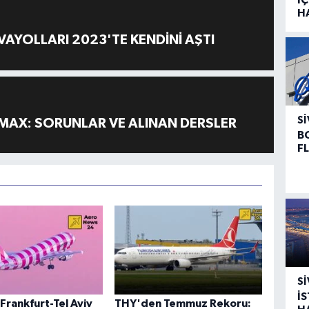
H
AYOLLARI 2023'TE KENDİNİ AŞTI
SI
MAX: SORUNLAR VE ALINAN DERSLER
B
F
SI
İ
Frankfurt-Tel Aviv
THY'den Temmuz Rekoru: