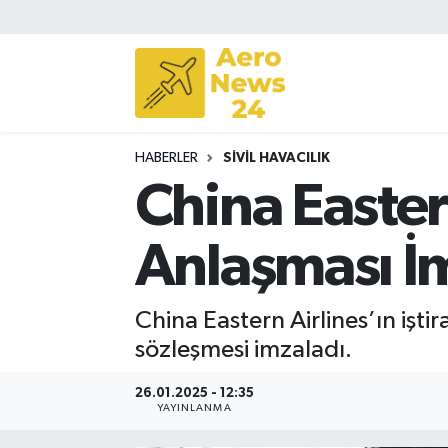
Sivil Havacılık
Savunma Sanayii
HABERLER
SIVIL HAVACILIK
Turizm
China Easter
Anlaşması İ
China Eastern Airlines’ın iştir
sözleşmesi imzaladı.
26.01.2025 - 12:35
YAYINLANMA