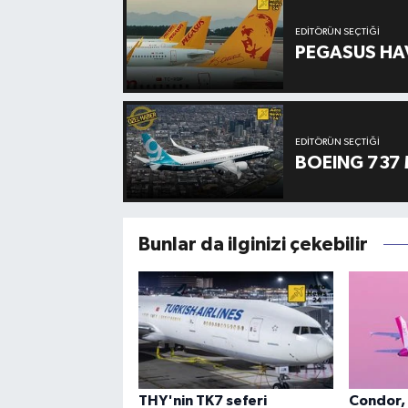
EDITÖRÜN SEÇTIĞI
PEGASUS HAV
EDITÖRÜN SEÇTIĞI
BOEING 737 
Bunlar da ilginizi çekebilir
THY'nin TK7 seferi
Condor, 