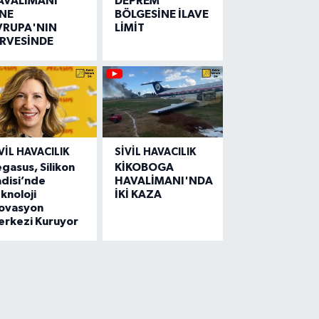
AVALİMANI
DEPREM
İNE
BÖLGESİNE İLAVE
VRUPA'NIN
LİMİT
İRVESİNDE
VIL HAVACILIK
SIVIL HAVACILIK
gasus, Silikon
KİKOBOGA
disi’nde
HAVALİMANI'NDA
knoloji
İKİ KAZA
novasyon
erkezi Kuruyor