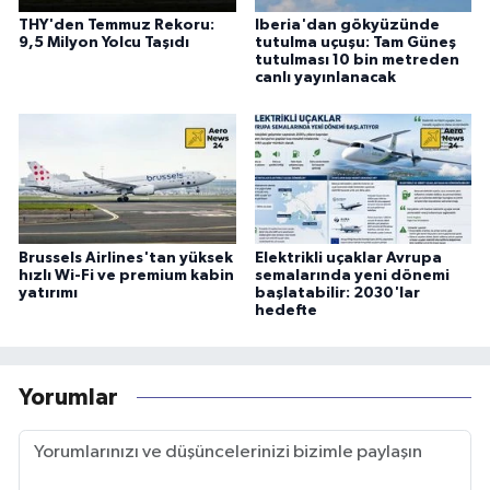
THY'den Temmuz Rekoru:
Iberia'dan gökyüzünde
9,5 Milyon Yolcu Taşıdı
tutulma uçuşu: Tam Güneş
tutulması 10 bin metreden
canlı yayınlanacak
Brussels Airlines'tan yüksek
Elektrikli uçaklar Avrupa
hızlı Wi-Fi ve premium kabin
semalarında yeni dönemi
yatırımı
başlatabilir: 2030'lar
hedefte
Yorumlar