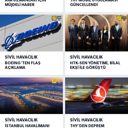
AIM UZMANLARI İÇİN
THY MOBİL UYGULAMASI
MÜJDELİ HABER
GÜNCELLENDİ
SIVIL HAVACILIK
SIVIL HAVACILIK
BOEING'TEN FLAŞ
HTK-SEN YÖNETİMİ, BİLAL
AÇIKLAMA
EKŞİ İLE GÖRÜŞTÜ
SIVIL HAVACILIK
SIVIL HAVACILIK
İSTANBUL HAVALİMANI
THY'DEN DEPREM