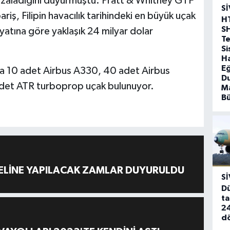
imzaladığını duyurmuştu. Pratt & Whitney GTF
SI
riş, Filipin havacılık tarihindeki en büyük uçak
H
S
fiyatına göre yaklaşık 24 milyar dolar
T
Si
Ha
Eğ
nda 10 adet Airbus A330, 40 adet Airbus
D
det ATR turboprop uçak bulunuyor.
Ma
B
ELİNE YAPILACAK ZAMLAR DUYURULDU
SI
Dü
ta
24
d