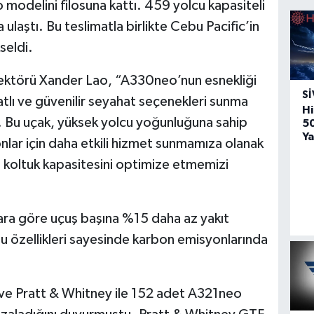
 modelini filosuna kattı. 459 yolcu kapasiteli
 ulaştı. Bu teslimatla birlikte Cebu Pacific’in
seldi.
rektörü Xander Lao, “A330neo’nun esnekliği
SI
iyatlı ve güvenilir seyahat seçenekleri sunma
Hi
. Bu uçak, yüksek yolcu yoğunluğuna sahip
5
Ya
nlar için daha etkili hizmet sunmamıza olanak
in koltuk kapasitesini optimize etmemizi
ara göre uçuş başına %15 daha az yakıt
Bu özellikleri sayesinde karbon emisyonlarında
.
ve Pratt & Whitney ile 152 adet A321neo