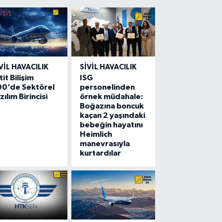
VIL HAVACILIK
SIVIL HAVACILIK
tit Bilişim
ISG
00’de Sektörel
personelinden
zılım Birincisi
örnek müdahale:
Boğazına boncuk
kaçan 2 yaşındaki
bebeğin hayatını
Heimlich
manevrasıyla
kurtardılar