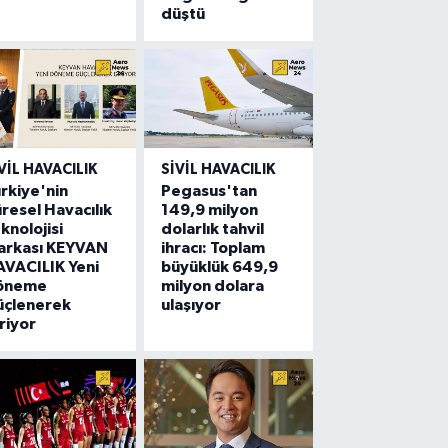
düştü
VIL HAVACILIK
SIVIL HAVACILIK
rkiye'nin
Pegasus'tan
resel Havacılık
149,9 milyon
knolojisi
dolarlık tahvil
arkası KEYVAN
ihracı: Toplam
VACILIK Yeni
büyüklük 649,9
öneme
milyon dolara
üçlenerek
ulaşıyor
riyor