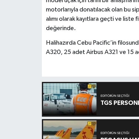
model uçak için tarihi bir anlaşma 
motorlarıyla donatılacak olan bu sipa
alımı olarak kayıtlara geçti ve liste 
değerinde.
Halihazırda Cebu Pacific’in filosu
A320, 25 adet Airbus A321 ve 15 a
EDITÖRÜN SEÇTIĞI
TGS PERSON
EDITÖRÜN SEÇTIĞI