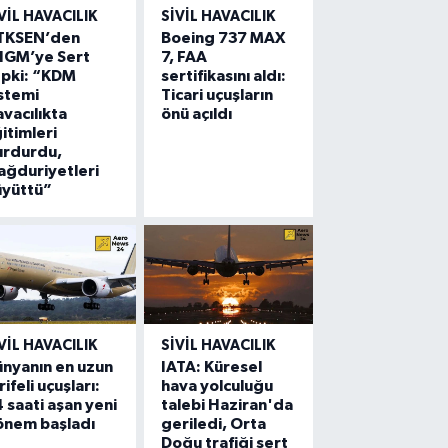
VIL HAVACILIK
SIVIL HAVACILIK
TKSEN’den
Boeing 737 MAX
HGM’ye Sert
7, FAA
epki: “KDM
sertifikasını aldı:
stemi
Ticari uçuşların
vacılıkta
önü açıldı
itimleri
urdurdu,
ğduriyetleri
üyüttü”
VIL HAVACILIK
SIVIL HAVACILIK
nyanın en uzun
IATA: Küresel
rifeli uçuşları:
hava yolculuğu
 saati aşan yeni
talebi Haziran'da
önem başladı
geriledi, Orta
Doğu trafiği sert