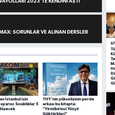
AYOLLARI 2023'TE KENDİNİ AŞTI
MAX: SORUNLAR VE ALINAN DERSLER
SI
Tü
Kü
Te
M
HA
D
G
Gi
 İstanbul için
THY'nin yükselişinin perde
yarısı: Sıcaklıklar 5
arkası bu kitapta:
düşecek
"Yirmibirinci Yüzyıl
Göktürkleri"