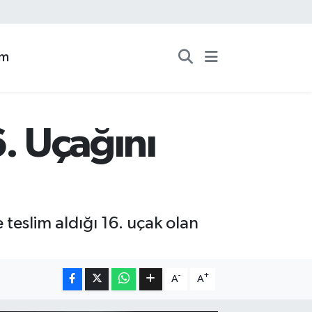
zm
6. Uçağını
e teslim aldığı 16. uçak olan
-
+
A
A