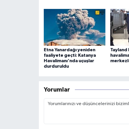
Etna Yanardağı yeniden
Tayland 
faaliyete geçti: Katanya
havalima
Havalimanı'nda uçuşlar
merkezl
durduruldu
Yorumlar