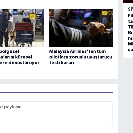
SI
Fi
ta
Tü
Br
m
Mi
ş
bölgesel
Malaysia Airlines'tan tüm
nlarını küresel
pilotlara zorunlu uyuşturucu
ere dönüştürüyor
testi kararı