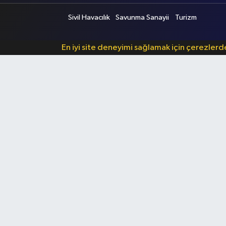
Sivil Havacılık
Savunma Sanayii
Turizm
En iyi site deneyimi sağlamak için çerezler