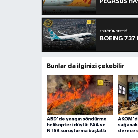
PEGASUS HAV
EDITÖRÜN SEÇTIĞI
BOEING 737 
Bunlar da ilginizi çekebilir
ABD'de yangın söndürme
AKOM'dan
helikopteri düştü: FAA ve
sağanak u
NTSB soruşturma başlattı
derece 