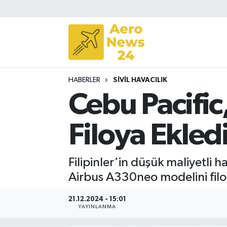
Sivil Havacılık
Savunma Sanayii
HABERLER
SIVIL HAVACILIK
Turizm
Cebu Pacific
Filoya Ekled
Filipinler’in düşük maliyetli h
Airbus A330neo modelini filo
21.12.2024 - 15:01
YAYINLANMA