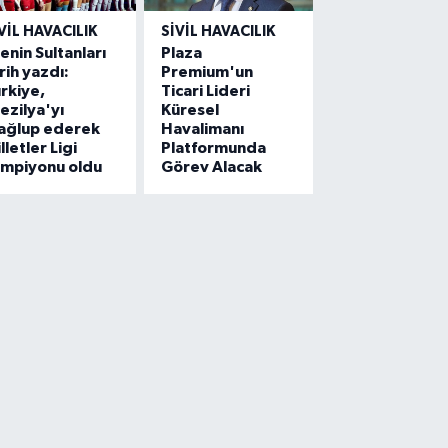
VIL HAVACILIK
SIVIL HAVACILIK
lenin Sultanları
Plaza
rih yazdı:
Premium'un
rkiye,
Ticari Lideri
ezilya'yı
Küresel
ağlup ederek
Havalimanı
lletler Ligi
Platformunda
ampiyonu oldu
Görev Alacak