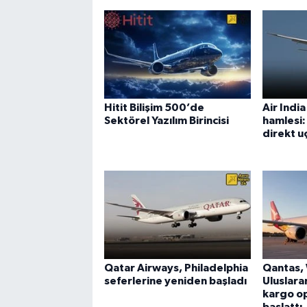
Hitit Bilişim 500’de
Air Indi
Sektörel Yazılım Birincisi
hamlesi
direkt uç
Qatar Airways, Philadelphia
Qantas,
seferlerine yeniden başladı
Uluslara
kargo op