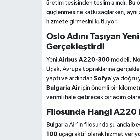
üretim tesisinden teslim alındı. Bu ö
güçlenmesine katkı sağlarken, ayn
hizmete girmesini kutluyor.
Oslo Adını Taşıyan Yen
Gerçekleştirdi
Yeni
Airbus A220-300
modeli,
No
Uçak, Avrupa topraklarına gerçekleş
yaptı ve ardından
Sofya
'ya doğru 
Bulgaria Air
için önemli bir kilomet
verimli hale getirecek bir adım olara
Filosunda Hangi A220 
Bulgaria Air’in filosunda şu anda
be
100
uçağı aktif olarak hizmet veriyo