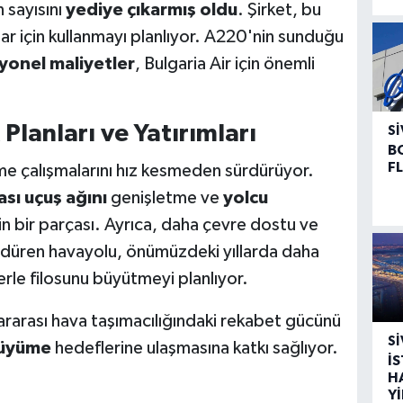
n sayısını
yediye çıkarmış oldu
. Şirket, bu
ar için kullanmayı planlıyor. A220'nin sunduğu
yonel maliyetler
, Bulgaria Air için önemli
Planları ve Yatırımları
SI
B
F
me çalışmalarını hız kesmeden sürdürüyor.
ası uçuş ağını
genişletme ve
yolcu
n bir parçası. Ayrıca, daha çevre dostu ve
ürdüren havayolu, önümüzdeki yıllarda daha
erle filosunu büyütmeyi planlıyor.
ararası hava taşımacılığındaki rekabet gücünü
SI
büyüme
hedeflerine ulaşmasına katkı sağlıyor.
İ
H
Y