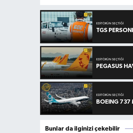
EDITÖRÜN SEÇTIĞI
TGS PERSON
EDITÖRÜN SEÇTIĞI
PEGASUS HAV
EDITÖRÜN SEÇTIĞI
BOEING 737 
Bunlar da ilginizi çekebilir