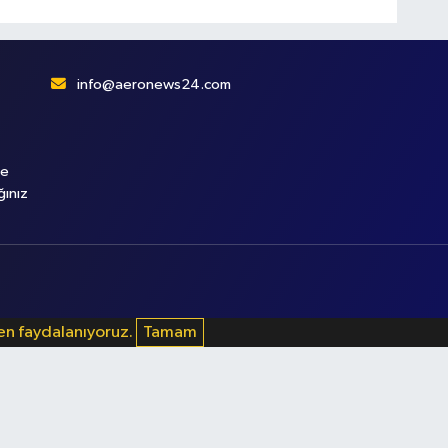
info@aeronews24.com
le
ğınız
den faydalanıyoruz.
Tamam