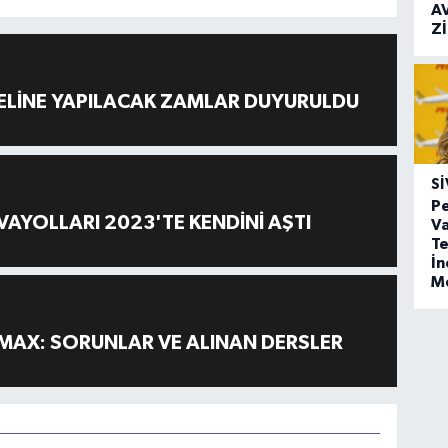
A
Z
ELİNE YAPILACAK ZAMLAR DUYURULDU
SI
Pe
AYOLLARI 2023'TE KENDİNİ AŞTI
Va
Te
İ
M
MAX: SORUNLAR VE ALINAN DERSLER