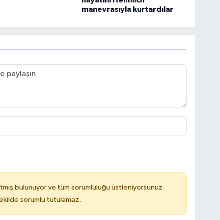
hayatını Heimlich
manevrasıyla kurtardılar
tmiş bulunuyor ve tüm sorumluluğu üstleniyorsunuz.
kilde sorumlu tutulamaz.