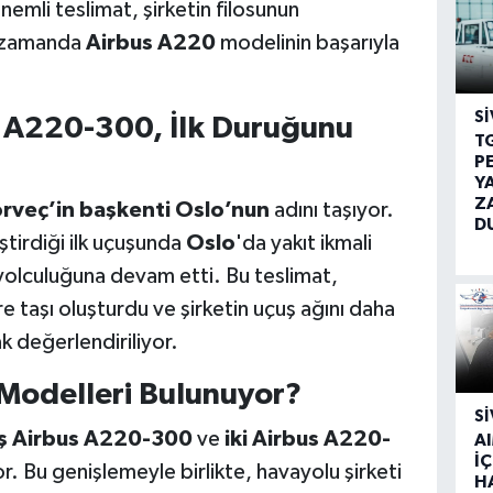
nemli teslimat, şirketin filosunun
ı zamanda
Airbus A220
modelinin başarıyla
SI
i A220-300, İlk Duruğunu
T
P
Y
Z
rveç’in başkenti Oslo’nun
adını taşıyor.
D
tirdiği ilk uçuşunda
Oslo
'da yakıt ikmali
yolculuğuna devam etti. Bu teslimat,
re taşı oluşturdu ve şirketin uçuş ağını daha
k değerlendiriliyor.
Modelleri Bulunuyor?
SI
ş Airbus A220-300
ve
iki Airbus A220-
A
İÇ
r. Bu genişlemeyle birlikte, havayolu şirketi
H