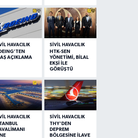
VIL HAVACILIK
SIVIL HAVACILIK
OEING'TEN
HTK-SEN
LAŞ AÇIKLAMA
YÖNETİMİ, BİLAL
EKŞİ İLE
GÖRÜŞTÜ
VIL HAVACILIK
SIVIL HAVACILIK
STANBUL
THY'DEN
AVALİMANI
DEPREM
İNE
BÖLGESİNE İLAVE