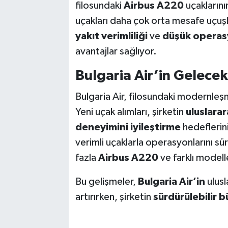
filosundaki
Airbus A220
uçaklarını
uçakları daha çok orta mesafe uçuşl
yakıt verimliliği
ve
düşük operas
avantajlar sağlıyor.
Bulgaria Air’in Gelecek 
Bulgaria Air, filosundaki modernleş
Yeni uçak alımları, şirketin
uluslarar
deneyimini iyileştirme
hedeflerini
verimli uçaklarla operasyonlarını s
fazla
Airbus A220
ve farklı modell
Bu gelişmeler,
Bulgaria Air’in
ulusl
artırırken, şirketin
sürdürülebilir 