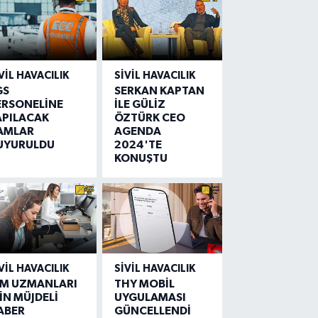
VIL HAVACILIK
SIVIL HAVACILIK
GS
SERKAN KAPTAN
ERSONELİNE
İLE GÜLİZ
APILACAK
ÖZTÜRK CEO
AMLAR
AGENDA
UYURULDU
2024'TE
KONUŞTU
VIL HAVACILIK
SIVIL HAVACILIK
IM UZMANLARI
THY MOBİL
İN MÜJDELİ
UYGULAMASI
ABER
GÜNCELLENDİ