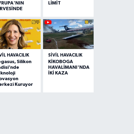
VRUPA'NIN
LİMİT
İRVESİNDE
VIL HAVACILIK
SIVIL HAVACILIK
gasus, Silikon
KİKOBOGA
disi’nde
HAVALİMANI'NDA
knoloji
İKİ KAZA
novasyon
erkezi Kuruyor