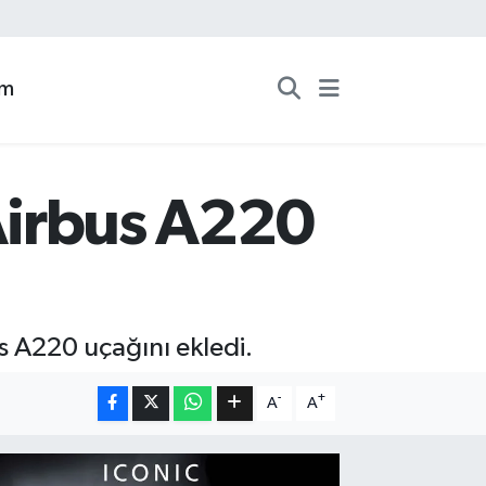
zm
 Airbus A220
us A220 uçağını ekledi.
-
+
A
A