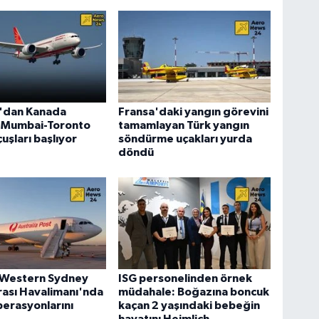
a'dan Kanada
Fransa'daki yangın görevini
: Mumbai-Toronto
tamamlayan Türk yangın
uşları başlıyor
söndürme uçakları yurda
döndü
 Western Sydney
ISG personelinden örnek
rası Havalimanı'nda
müdahale: Boğazına boncuk
erasyonlarını
kaçan 2 yaşındaki bebeğin