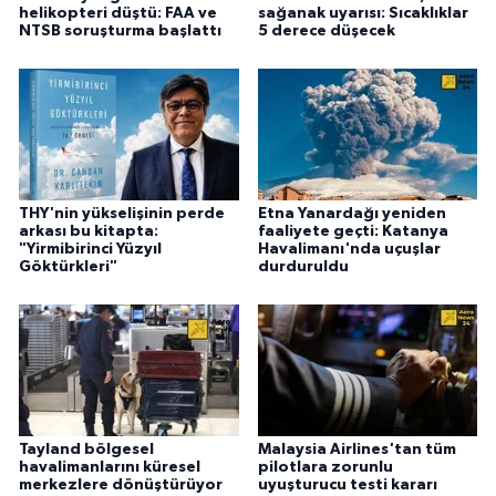
helikopteri düştü: FAA ve
sağanak uyarısı: Sıcaklıklar
NTSB soruşturma başlattı
5 derece düşecek
THY'nin yükselişinin perde
Etna Yanardağı yeniden
arkası bu kitapta:
faaliyete geçti: Katanya
"Yirmibirinci Yüzyıl
Havalimanı'nda uçuşlar
Göktürkleri"
durduruldu
Tayland bölgesel
Malaysia Airlines'tan tüm
havalimanlarını küresel
pilotlara zorunlu
merkezlere dönüştürüyor
uyuşturucu testi kararı