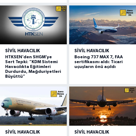
SIVIL HAVACILIK
SIVIL HAVACILIK
HTKSEN’den SHGM’ye
Boeing 737 MAX 7, FAA
Sert Tepki: “KDM Sistemi
sertifikasını aldı: Ticari
Havacılıkta Eğitimleri
uçuşların önü açıldı
Durdurdu, Mağduriyetleri
Büyüttü”
SIVIL HAVACILIK
SIVIL HAVACILIK