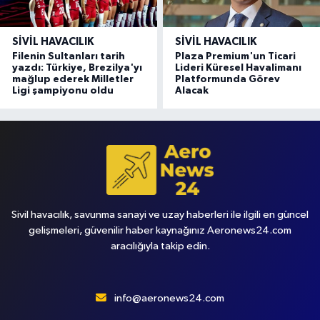
SIVIL HAVACILIK
SIVIL HAVACILIK
Filenin Sultanları tarih
Plaza Premium'un Ticari
yazdı: Türkiye, Brezilya'yı
Lideri Küresel Havalimanı
mağlup ederek Milletler
Platformunda Görev
Ligi şampiyonu oldu
Alacak
Sivil havacılık, savunma sanayi ve uzay haberleri ile ilgili en güncel
gelişmeleri, güvenilir haber kaynağınız Aeronews24.com
aracılığıyla takip edin.
info@aeronews24.com