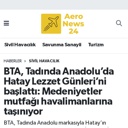
Sivil Havacılık
Savunma Sanayii
Sivil Havacılık
Savunma Sanayii
Turizm
Turizm
HABERLER
SIVIL HAVACILIK
BTA, Tadında Anadolu’da
Hatay Lezzet Günleri’ni
başlattı: Medeniyetler
mutfağı havalimanlarına
taşınıyor
BTA, Tadında Anadolu markasıyla Hatay’ın