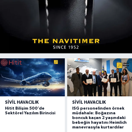
SIVIL HAVACILIK
SIVIL HAVACILIK
Hitit Bilişim 500’de
ISG personelinden örnek
Sektörel Yazılım Birincisi
müdahale: Boğazına
boncuk kaçan 2 yaşındaki
bebeğin hayatını Heimlich
manevrasıyla kurtardılar