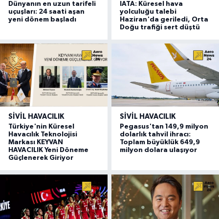
Dünyanın en uzun tarifeli
IATA: Küresel hava
uçuşları: 24 saati aşan
yolculuğu talebi
yeni dönem başladı
Haziran'da geriledi, Orta
Doğu trafiği sert düştü
SIVIL HAVACILIK
SIVIL HAVACILIK
Türkiye'nin Küresel
Pegasus'tan 149,9 milyon
Havacılık Teknolojisi
dolarlık tahvil ihracı:
Markası KEYVAN
Toplam büyüklük 649,9
HAVACILIK Yeni Döneme
milyon dolara ulaşıyor
Güçlenerek Giriyor