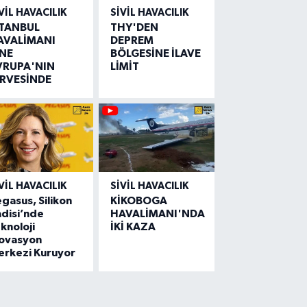
VIL HAVACILIK
SIVIL HAVACILIK
STANBUL
THY'DEN
AVALİMANI
DEPREM
İNE
BÖLGESİNE İLAVE
VRUPA'NIN
LİMİT
İRVESİNDE
VIL HAVACILIK
SIVIL HAVACILIK
gasus, Silikon
KİKOBOGA
disi’nde
HAVALİMANI'NDA
knoloji
İKİ KAZA
novasyon
erkezi Kuruyor