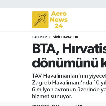
Sivil Havacılık
Savunma Sanayii
HABERLER
SIVIL HAVACILIK
Turizm
BTA, Hırvati
dönümünü k
TAV Havalimanları’nın yiyecek 
Zagreb Havalimanı’nda 10 yıld
6 milyon avronun üzerinde y
hizmet sunuyor.