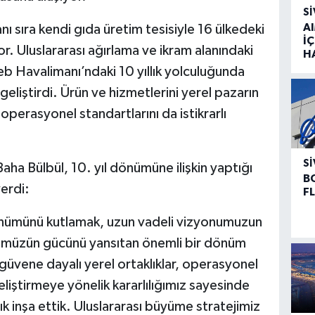
SI
A
ı sıra kendi gıda üretim tesisiyle 16 ülkedeki
İÇ
r. Uluslararası ağırlama ve ikram alanındaki
H
b Havalimanı’ndaki 10 yıllık yolculuğunda
i geliştirdi. Ürün ve hizmetlerini yerel pazarın
 operasyonel standartlarını da istikrarlı
SI
ha Bülbül, 10. yıl dönümüne ilişkin yaptığı
B
erdi:
F
dönümünü kutlamak, uzun vadeli vizyonumuzun
müzün gücünü yansıtan önemli bir dönüm
güvene dayalı yerel ortaklıklar, operasyonel
iştirmeye yönelik kararlılığımız sayesinde
lık inşa ettik. Uluslararası büyüme stratejimiz