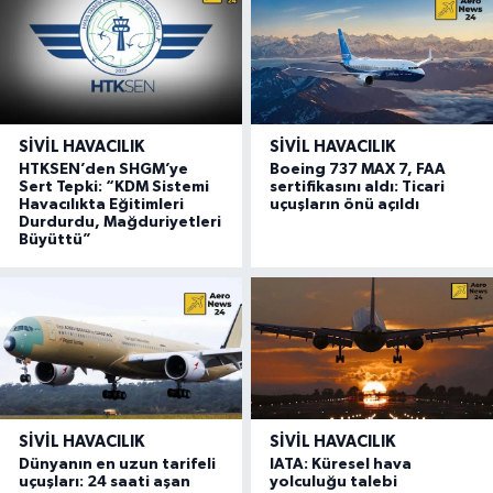
SIVIL HAVACILIK
SIVIL HAVACILIK
HTKSEN’den SHGM’ye
Boeing 737 MAX 7, FAA
Sert Tepki: “KDM Sistemi
sertifikasını aldı: Ticari
Havacılıkta Eğitimleri
uçuşların önü açıldı
Durdurdu, Mağduriyetleri
Büyüttü”
SIVIL HAVACILIK
SIVIL HAVACILIK
Dünyanın en uzun tarifeli
IATA: Küresel hava
uçuşları: 24 saati aşan
yolculuğu talebi