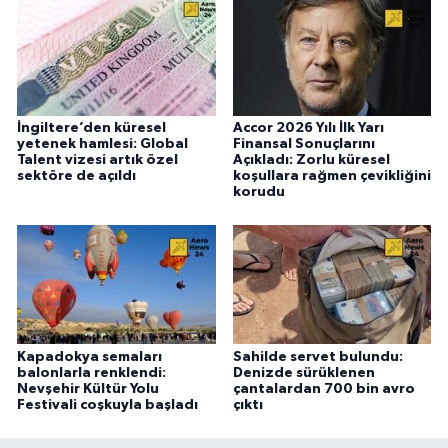
İngiltere’den küresel
Accor 2026 Yılı İlk Yarı
yetenek hamlesi: Global
Finansal Sonuçlarını
Talent vizesi artık özel
Açıkladı: Zorlu küresel
sektöre de açıldı
koşullara rağmen çevikliğini
korudu
Kapadokya semaları
Sahilde servet bulundu:
balonlarla renklendi:
Denizde sürüklenen
Nevşehir Kültür Yolu
çantalardan 700 bin avro
Festivali coşkuyla başladı
çıktı