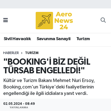
Sivil Havacılık
Savunma Sanayii
Sivil Havacılık
Savunma Sanayii
Turizm
Turizm
HABERLER
TURIZM
"BOOKING'İ BİZ DEĞİL
TÜRSAB ENGELLEDİ!"
Kültür ve Turizm Bakanı Mehmet Nuri Ersoy,
Booking,com'un Türkiye'deki faaliyetlerinin
engellendiği ile ilgili iddialara yanıt verdi.
02.05.2024 - 08:49
YAYINLANMA