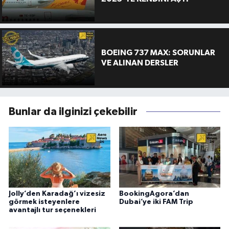
BOEING 737 MAX: SORUNLAR
VE ALINAN DERSLER
Bunlar da ilginizi çekebilir
Jolly’den Karadağ’ı vizesiz
BookingAgora’dan
görmek isteyenlere
Dubai’ye iki FAM Trip
avantajlı tur seçenekleri