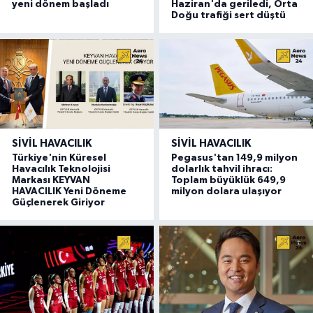
yeni dönem başladı
Haziran'da geriledi, Orta
Doğu trafiği sert düştü
SIVIL HAVACILIK
SIVIL HAVACILIK
Türkiye'nin Küresel
Pegasus'tan 149,9 milyon
Havacılık Teknolojisi
dolarlık tahvil ihracı:
Markası KEYVAN
Toplam büyüklük 649,9
HAVACILIK Yeni Döneme
milyon dolara ulaşıyor
Güçlenerek Giriyor