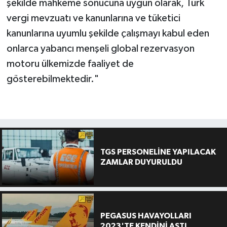
şekilde mahkeme sonucuna uygun olarak, Türk
vergi mevzuatı ve kanunlarına ve tüketici
kanunlarına uyumlu şekilde çalışmayı kabul eden
onlarca yabancı menşeli global rezervasyon
motoru ülkemizde faaliyet de
gösterebilmektedir."
TGS PERSONELİNE YAPILACAK
ZAMLAR DUYURULDU
PEGASUS HAVAYOLLARI
2023'TE KENDİNİ AŞTI