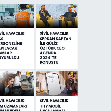
VIL HAVACILIK
SIVIL HAVACILIK
GS
SERKAN KAPTAN
ERSONELİNE
İLE GÜLİZ
APILACAK
ÖZTÜRK CEO
AMLAR
AGENDA
UYURULDU
2024'TE
KONUŞTU
VIL HAVACILIK
SIVIL HAVACILIK
IM UZMANLARI
THY MOBİL
İN MÜJDELİ
UYGULAMASI