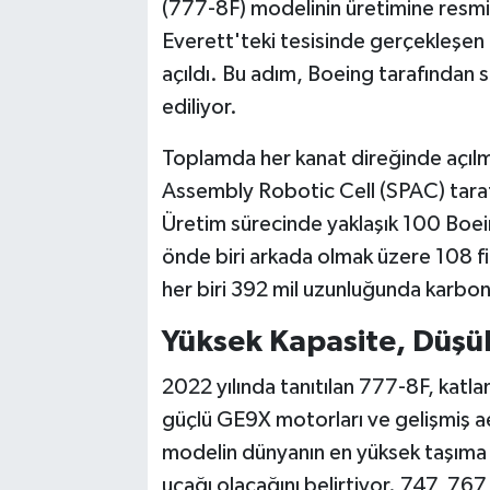
(777-8F) modelinin üretimine resmi
Everett'teki tesisinde gerçekleşen t
açıldı. Bu adım, Boeing tarafından s
ediliyor.
Toplamda her kanat direğinde açılma
Assembly Robotic Cell (SPAC) tarafı
Üretim sürecinde yaklaşık 100 Boeing
önde biri arkada olmak üzere 108 fi
her biri 392 mil uzunluğunda karbon f
Yüksek Kapasite, Düşü
2022 yılında tanıtılan 777-8F, katla
güçlü GE9X motorları ve gelişmiş ae
modelin dünyanın en yüksek taşıma k
uçağı olacağını belirtiyor. 747, 767