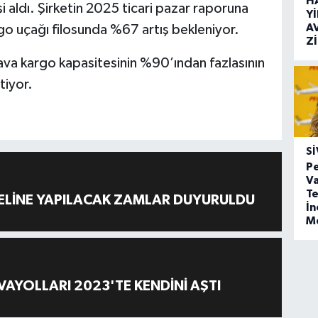
H
 aldı. Şirketin 2025 ticari pazar raporuna
Y
A
go uçağı filosunda %67 artış bekleniyor.
Z
hava kargo kapasitesinin %90’ından fazlasının
tiyor.
SI
Pe
Va
Te
ELİNE YAPILACAK ZAMLAR DUYURULDU
İ
M
AYOLLARI 2023'TE KENDİNİ AŞTI