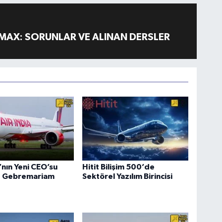
MAX: SORUNLAR VE ALINAN DERSLER
a’nın Yeni CEO’su
Hitit Bilişim 500’de
 Gebremariam
Sektörel Yazılım Birincisi