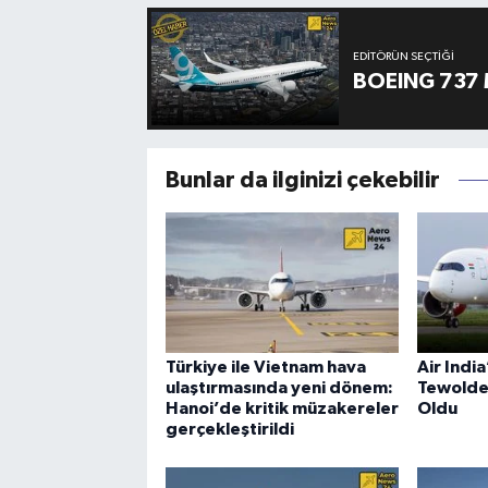
EDITÖRÜN SEÇTIĞI
BOEING 737 
Bunlar da ilginizi çekebilir
Türkiye ile Vietnam hava
Air Indi
ulaştırmasında yeni dönem:
Tewolde
Hanoi’de kritik müzakereler
Oldu
gerçekleştirildi