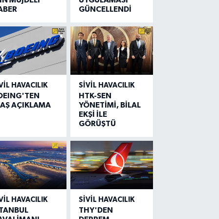
ABER
GÜNCELLENDİ
VIL HAVACILIK
SIVIL HAVACILIK
OEING'TEN
HTK-SEN
LAŞ AÇIKLAMA
YÖNETİMİ, BİLAL
EKŞİ İLE
GÖRÜŞTÜ
VIL HAVACILIK
SIVIL HAVACILIK
STANBUL
THY'DEN