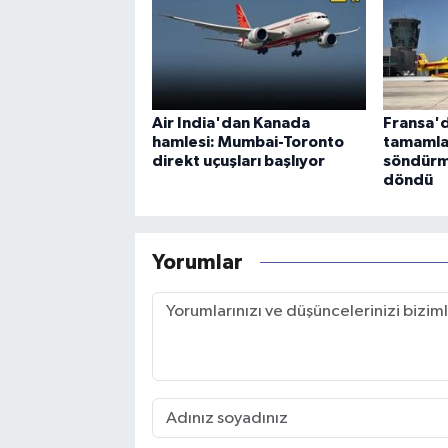
Air India'dan Kanada
Fransa'd
hamlesi: Mumbai-Toronto
tamamla
direkt uçuşları başlıyor
söndürm
döndü
Yorumlar