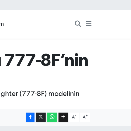
zm
ı 777-8F’nin
eighter (777-8F) modelinin
-
+
A
A