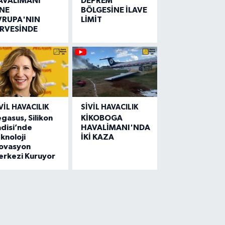
AVALİMANI
DEPREM
İNE
BÖLGESİNE İLAVE
VRUPA'NIN
LİMİT
İRVESİNDE
VIL HAVACILIK
SIVIL HAVACILIK
gasus, Silikon
KİKOBOGA
disi’nde
HAVALİMANI'NDA
knoloji
İKİ KAZA
novasyon
erkezi Kuruyor