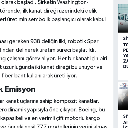
 olarak başladı. Şirketin Washington-
örende, ilk kanat direği üzerindeki delik
eri üretimin sembolik başlangıcı olarak kabul
SI
sı gereken 938 deliğin ilki, robotik Spar
T
ndan delinerek üretim süreci başlatıldı.
P
Y
 çalışanı görev alıyor. Her bir kanat için biri
Z
D
t uzunluğunda iki kanat direği bulunuyor ve
iber bant kullanılarak üretiliyor.
k Emisyon
nır kanat uçlarına sahip kompozit kanatlar,
rodinamik yapısıyla öne çıkıyor. Boeing, bu
SI
apasiteli ve en verimli çift motorlu kargo
A
 ve önceki nesil 777 modellerinin yerini alması
İÇ