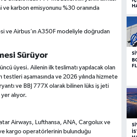
H
ini ve karbon emisyonunu %30 oranında
esi ve Airbus’ın A350F modeliyle doğrudan
mesi Sürüyor
SI
B
F
ncü üyesi. Ailenin ilk teslimatı yapılacak olan
n testleri aşamasında ve 2026 yılında hizmete
antı ve BBJ 777X olarak bilinen lüks iş jeti
yer alıyor.
atar Airways, Lufthansa, ANA, Cargolux ve
SI
ve kargo operatörlerinin bulunduğu
İ