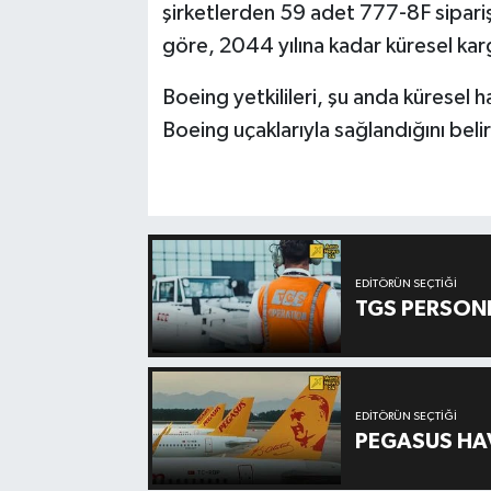
şirketlerden 59 adet 777-8F siparişi
göre, 2044 yılına kadar küresel kar
Boeing yetkilileri, şu anda küresel 
Boeing uçaklarıyla sağlandığını belir
EDITÖRÜN SEÇTIĞI
TGS PERSON
EDITÖRÜN SEÇTIĞI
PEGASUS HAV