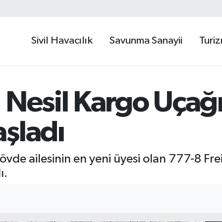
Sivil Havacılık
Savunma Sanayii
Turi
 Nesil Kargo Uçağ
şladı
övde ailesinin en yeni üyesi olan 777-8 Fr
ı.