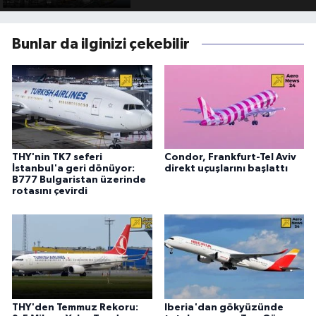
Bunlar da ilginizi çekebilir
THY'nin TK7 seferi
Condor, Frankfurt-Tel Aviv
İstanbul'a geri dönüyor:
direkt uçuşlarını başlattı
B777 Bulgaristan üzerinde
rotasını çevirdi
THY'den Temmuz Rekoru:
Iberia'dan gökyüzünde