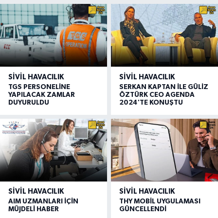
SIVIL HAVACILIK
SIVIL HAVACILIK
TGS PERSONELİNE
SERKAN KAPTAN İLE GÜLİZ
YAPILACAK ZAMLAR
ÖZTÜRK CEO AGENDA
DUYURULDU
2024'TE KONUŞTU
SIVIL HAVACILIK
SIVIL HAVACILIK
AIM UZMANLARI İÇİN
THY MOBİL UYGULAMASI
MÜJDELİ HABER
GÜNCELLENDİ