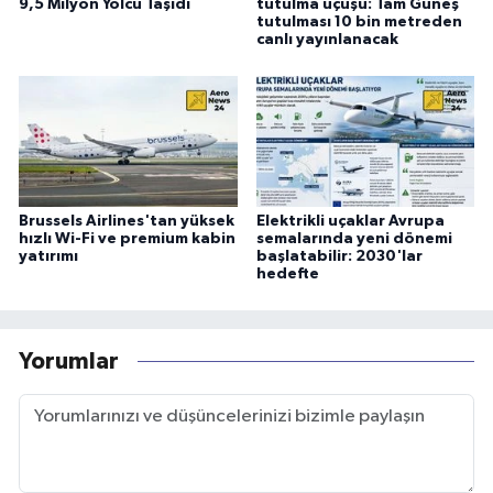
9,5 Milyon Yolcu Taşıdı
tutulma uçuşu: Tam Güneş
tutulması 10 bin metreden
canlı yayınlanacak
Brussels Airlines'tan yüksek
Elektrikli uçaklar Avrupa
hızlı Wi-Fi ve premium kabin
semalarında yeni dönemi
yatırımı
başlatabilir: 2030'lar
hedefte
Yorumlar