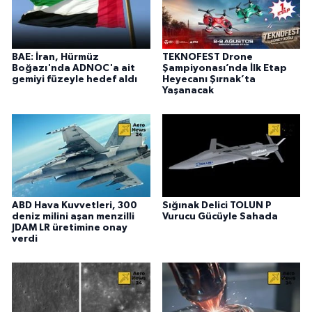
BAE: İran, Hürmüz
TEKNOFEST Drone
Boğazı'nda ADNOC'a ait
Şampiyonası’nda İlk Etap
gemiyi füzeyle hedef aldı
Heyecanı Şırnak’ta
Yaşanacak
ABD Hava Kuvvetleri, 300
Sığınak Delici TOLUN P
deniz milini aşan menzilli
Vurucu Gücüyle Sahada
JDAM LR üretimine onay
verdi