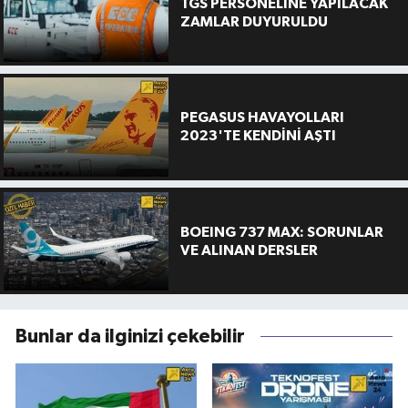
TGS PERSONELİNE YAPILACAK
ZAMLAR DUYURULDU
PEGASUS HAVAYOLLARI
2023'TE KENDİNİ AŞTI
BOEING 737 MAX: SORUNLAR
VE ALINAN DERSLER
Bunlar da ilginizi çekebilir