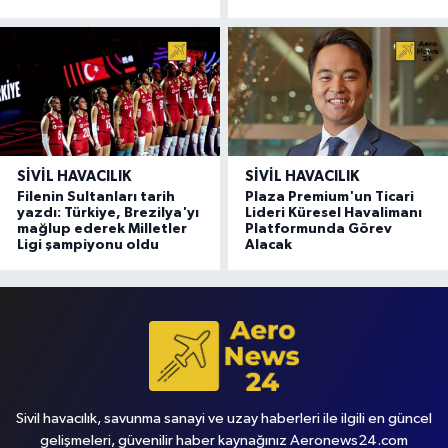
SIVIL HAVACILIK
SIVIL HAVACILIK
Filenin Sultanları tarih
Plaza Premium'un Ticari
yazdı: Türkiye, Brezilya'yı
Lideri Küresel Havalimanı
mağlup ederek Milletler
Platformunda Görev
Ligi şampiyonu oldu
Alacak
Sivil havacılık, savunma sanayi ve uzay haberleri ile ilgili en güncel
gelişmeleri, güvenilir haber kaynağınız Aeronews24.com