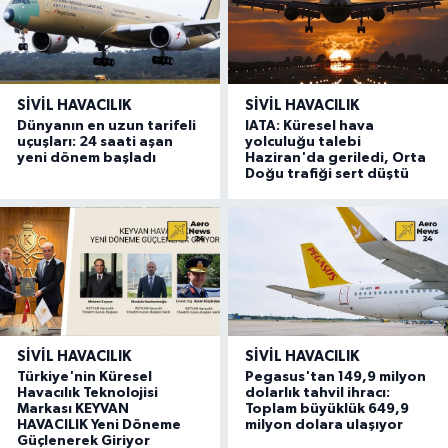
SIVIL HAVACILIK
SIVIL HAVACILIK
Dünyanın en uzun tarifeli
IATA: Küresel hava
uçuşları: 24 saati aşan
yolculuğu talebi
yeni dönem başladı
Haziran'da geriledi, Orta
Doğu trafiği sert düştü
SIVIL HAVACILIK
SIVIL HAVACILIK
Türkiye'nin Küresel
Pegasus'tan 149,9 milyon
Havacılık Teknolojisi
dolarlık tahvil ihracı:
Markası KEYVAN
Toplam büyüklük 649,9
HAVACILIK Yeni Döneme
milyon dolara ulaşıyor
Güçlenerek Giriyor