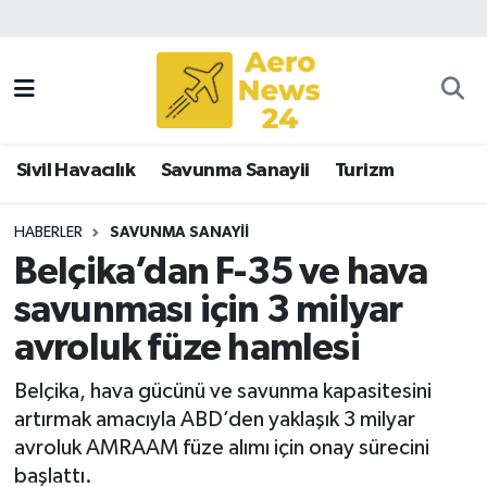
Sivil Havacılık
Savunma Sanayii
Sivil Havacılık
Savunma Sanayii
Turizm
Turizm
HABERLER
SAVUNMA SANAYII
Belçika’dan F-35 ve hava
savunması için 3 milyar
avroluk füze hamlesi
Belçika, hava gücünü ve savunma kapasitesini
artırmak amacıyla ABD’den yaklaşık 3 milyar
avroluk AMRAAM füze alımı için onay sürecini
başlattı.