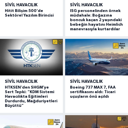
SIVIL HAVACILIK
SIVIL HAVACILIK
Hitit Bilişim 500’de
ISG personelinden örnek
Sektörel Yazılım Birincisi
müdahale: Boğazına
boncuk kaçan 2 yaşındaki
bebeğin hayatını Heimlich
manevrasıyla kurtardılar
SIVIL HAVACILIK
SIVIL HAVACILIK
HTKSEN’den SHGM’ye
Boeing 737 MAX 7, FAA
Sert Tepki: “KDM Sistemi
sertifikasını aldı: Ticari
Havacılıkta Eğitimleri
uçuşların önü açıldı
Durdurdu, Mağduriyetleri
Büyüttü”