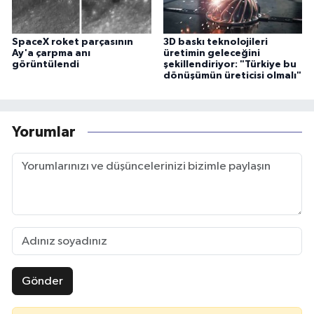
SpaceX roket parçasının
3D baskı teknolojileri
Ay'a çarpma anı
üretimin geleceğini
görüntülendi
şekillendiriyor: "Türkiye bu
dönüşümün üreticisi olmalı"
Yorumlar
Gönder