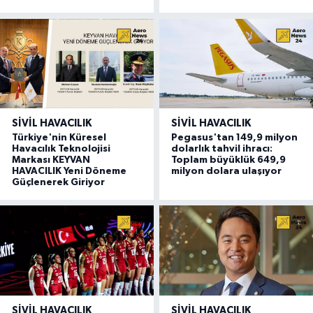
SIVIL HAVACILIK
SIVIL HAVACILIK
Türkiye'nin Küresel
Pegasus'tan 149,9 milyon
Havacılık Teknolojisi
dolarlık tahvil ihracı:
Markası KEYVAN
Toplam büyüklük 649,9
HAVACILIK Yeni Döneme
milyon dolara ulaşıyor
Güçlenerek Giriyor
SIVIL HAVACILIK
SIVIL HAVACILIK