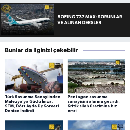
BOEING 737 MAX: SORUNLAR
VE ALINAN DERSLER
Bunlar da ilginizi çekebilir
Türk Savunma Sanayiinden
Pentagon savunma
Malezya’ya Güçlü İmza:
sanayisini alarma geçirdi:
STM, Dört Ayda Üç Korveti
Kritik silah üretimine hız
Denize İndirdi
emri