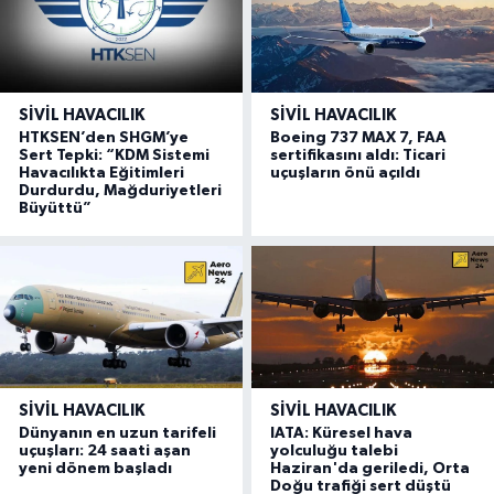
SIVIL HAVACILIK
SIVIL HAVACILIK
HTKSEN’den SHGM’ye
Boeing 737 MAX 7, FAA
Sert Tepki: “KDM Sistemi
sertifikasını aldı: Ticari
Havacılıkta Eğitimleri
uçuşların önü açıldı
Durdurdu, Mağduriyetleri
Büyüttü”
SIVIL HAVACILIK
SIVIL HAVACILIK
Dünyanın en uzun tarifeli
IATA: Küresel hava
uçuşları: 24 saati aşan
yolculuğu talebi
yeni dönem başladı
Haziran'da geriledi, Orta
Doğu trafiği sert düştü