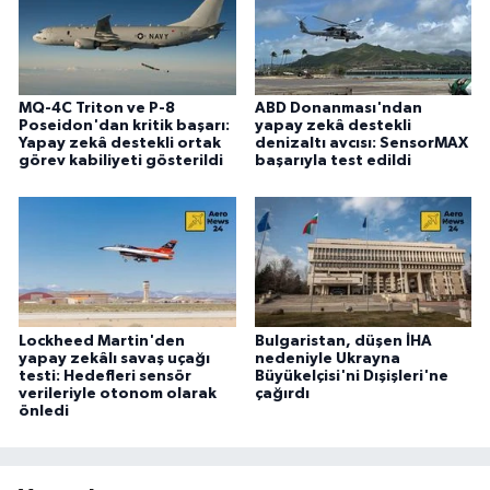
MQ-4C Triton ve P-8
ABD Donanması'ndan
Poseidon'dan kritik başarı:
yapay zekâ destekli
Yapay zekâ destekli ortak
denizaltı avcısı: SensorMAX
görev kabiliyeti gösterildi
başarıyla test edildi
Lockheed Martin'den
Bulgaristan, düşen İHA
yapay zekâlı savaş uçağı
nedeniyle Ukrayna
testi: Hedefleri sensör
Büyükelçisi'ni Dışişleri'ne
verileriyle otonom olarak
çağırdı
önledi