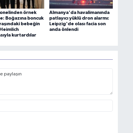
sonelinden örnek
Almanya'da havalimanında
e: Boğazına boncuk
patlayıcı yüklü dron alarmı:
yaşındaki bebeğin
Leipzig'de olası facia son
 Heimlich
anda önlendi
ıyla kurtardılar