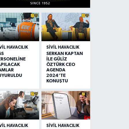
VIL HAVACILIK
SIVIL HAVACILIK
GS
SERKAN KAPTAN
ERSONELİNE
İLE GÜLİZ
APILACAK
ÖZTÜRK CEO
AMLAR
AGENDA
UYURULDU
2024'TE
KONUŞTU
VIL HAVACILIK
SIVIL HAVACILIK