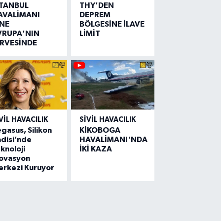
STANBUL
THY'DEN
AVALİMANI
DEPREM
İNE
BÖLGESİNE İLAVE
VRUPA'NIN
LİMİT
İRVESİNDE
VIL HAVACILIK
SIVIL HAVACILIK
gasus, Silikon
KİKOBOGA
disi’nde
HAVALİMANI'NDA
knoloji
İKİ KAZA
novasyon
erkezi Kuruyor