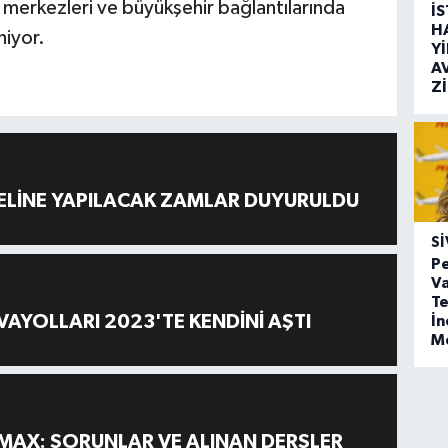
merkezleri ve büyükşehir bağlantılarında
İ
H
niyor.
Y
A
Z
ELİNE YAPILACAK ZAMLAR DUYURULDU
SI
Pe
Va
Te
AYOLLARI 2023'TE KENDİNİ AŞTI
İ
M
MAX: SORUNLAR VE ALINAN DERSLER