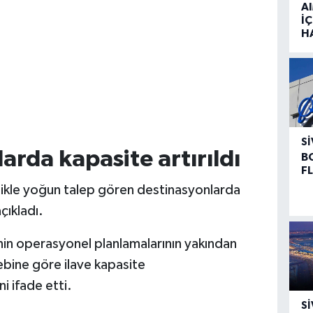
A
İÇ
H
SI
rda kapasite artırıldı
B
F
llikle yoğun talep gören destinasyonlarda
çıkladı.
inin operasyonel planlamalarının yakından
lebine göre ilave kapasite
i ifade etti.
SI