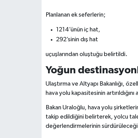
Planlanan ek seferlerin;
1214’ünün iç hat,
292’sinin dış hat
uçuşlarından oluştuğu belirtildi.
Yoğun destinasyonla
Ulaştırma ve Altyapı Bakanlığı, öze
hava yolu kapasitesinin artırıldığını a
Bakan Uraloğlu, hava yolu şirketler
takip edildiğini belirterek, yolcu ta
değerlendirmelerinin sürdürüleceğin