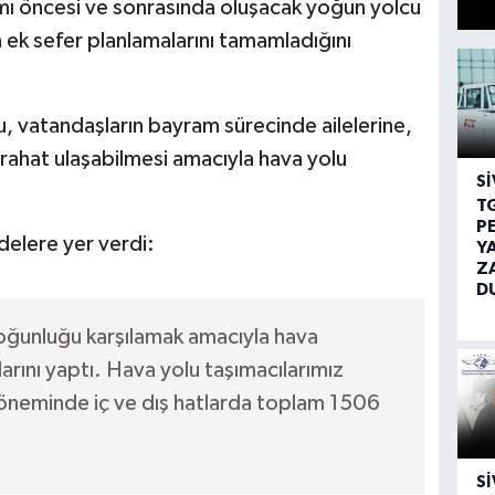
mı öncesi ve sonrasında oluşacak yoğun yolcu
in ek sefer planlamalarını tamamladığını
u, vatandaşların bayram sürecinde ailelerine,
rahat ulaşabilmesi amacıyla hava yolu
SI
T
P
delere yer verdi:
Y
Z
D
ğunluğu karşılamak amacıyla hava
arını yaptı. Hava yolu taşımacılarımız
öneminde iç ve dış hatlarda toplam 1506
SI