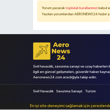
Yorum yazarak
topluluk kurallarımızı
kabul e
Yazılan yorumlardan AERONEWS24 hiçbir şe
Sivil havacılık, savunma sanayi ve uzay haberleri i
ilgili en güncel gelişmeleri, güvenilir haber kayna
Aeronews24.com aracılığıyla takip edin.
Sivil Havacılık
Savunma Sanayii
Turizm
En iyi site deneyimi sağlamak için çerezler