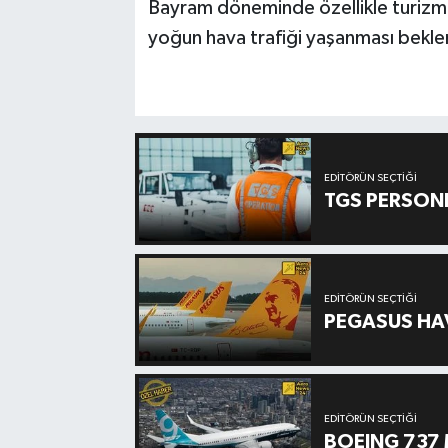
Bayram döneminde özellikle turizm 
yoğun hava trafiği yaşanması bekle
EDITÖRÜN SEÇTIĞI
TGS PERSON
EDITÖRÜN SEÇTIĞI
PEGASUS HAV
EDITÖRÜN SEÇTIĞI
BOEING 737 