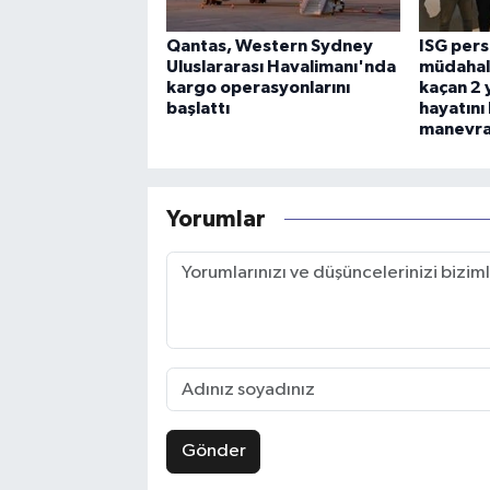
Qantas, Western Sydney
ISG per
Uluslararası Havalimanı'nda
müdahal
kargo operasyonlarını
kaçan 2 
başlattı
hayatını
manevras
Yorumlar
Gönder