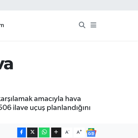
zm
va
karşılamak amacıyla hava
1506 ilave uçuş planlandığını
-
+
A
A