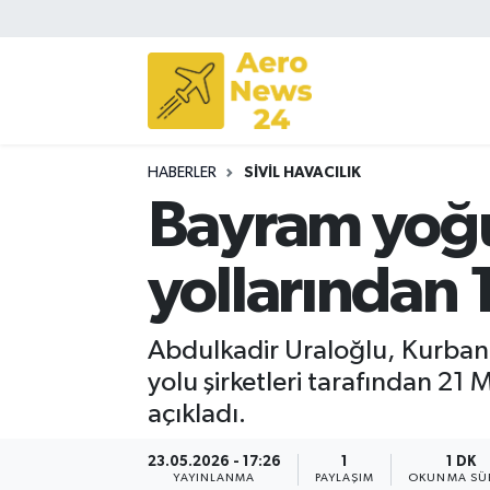
Sivil Havacılık
Savunma Sanayii
HABERLER
SIVIL HAVACILIK
Turizm
Bayram yoğu
yollarından 
Abdulkadir Uraloğlu, Kurban
yolu şirketleri tarafından 21
açıkladı.
23.05.2026 - 17:26
1
1 DK
YAYINLANMA
PAYLAŞIM
OKUNMA SÜR