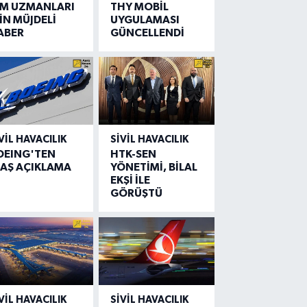
IM UZMANLARI
THY MOBİL
İN MÜJDELİ
UYGULAMASI
ABER
GÜNCELLENDİ
VIL HAVACILIK
SIVIL HAVACILIK
OEING'TEN
HTK-SEN
LAŞ AÇIKLAMA
YÖNETİMİ, BİLAL
EKŞİ İLE
GÖRÜŞTÜ
VIL HAVACILIK
SIVIL HAVACILIK