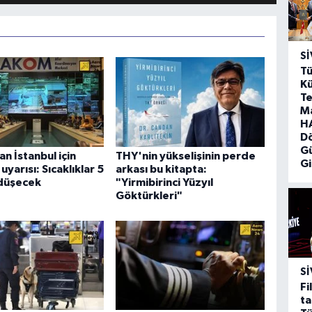
SI
Tü
Kü
Te
M
HA
D
G
 İstanbul için
THY'nin yükselişinin perde
Gi
yarısı: Sıcaklıklar 5
arkası bu kitapta:
düşecek
"Yirmibirinci Yüzyıl
Göktürkleri"
SI
Fi
ta