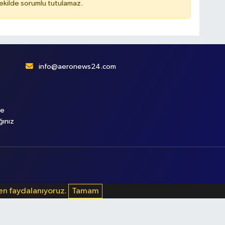
kilde sorumlu tutulamaz.
info@aeronews24.com
le
ğınız
den faydalanıyoruz.
Tamam