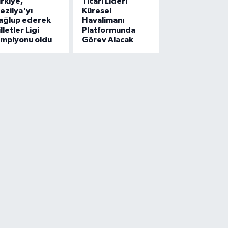
rkiye,
Ticari Lideri
ezilya'yı
Küresel
ağlup ederek
Havalimanı
lletler Ligi
Platformunda
ampiyonu oldu
Görev Alacak