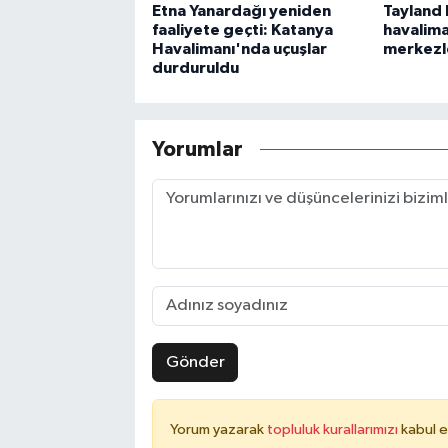
Etna Yanardağı yeniden
Tayland 
faaliyete geçti: Katanya
havalima
Havalimanı'nda uçuşlar
merkezl
durduruldu
Yorumlar
Gönder
Yorum yazarak
topluluk kurallarımızı
kabul e