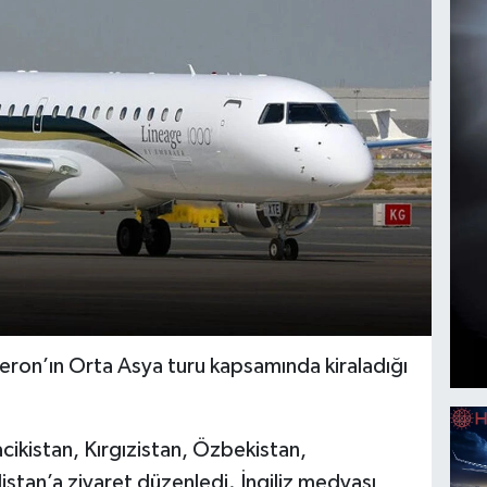
meron’ın Orta Asya turu kapsamında kiraladığı
kistan, Kırgızistan, Özbekistan,
tan’a ziyaret düzenledi. İngiliz medyası,