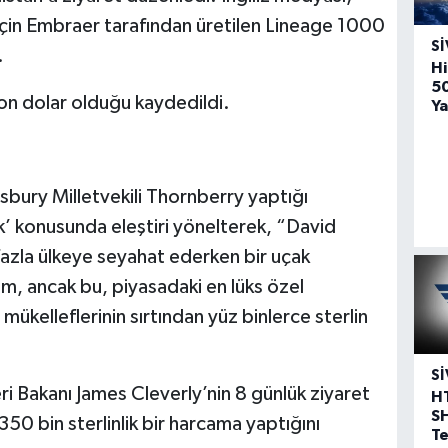
çin Embraer tarafından üretilen Lineage 1000
SI
.
Hi
5
yon dolar olduğu kaydedildi.
Ya
insbury Milletvekili Thornberry yaptığı
’ konusunda eleştiri yönelterek, “David
fazla ülkeye seyahat ederken bir uçak
um, ancak bu, piyasadaki en lüks özel
 mükelleflerinin sırtından yüz binlerce sterlin
SI
eri Bakanı James Cleverly’nin 8 günlük ziyaret
H
S
 350 bin sterlinlik bir harcama yaptığını
T