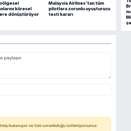
Tü
bölgesel
Malaysia Airlines'tan tüm
Br
nlarını küresel
pilotlara zorunlu uyuşturucu
m
ere dönüştürüyor
testi kararı
Mi
ş
tmiş bulunuyor ve tüm sorumluluğu üstleniyorsunuz.