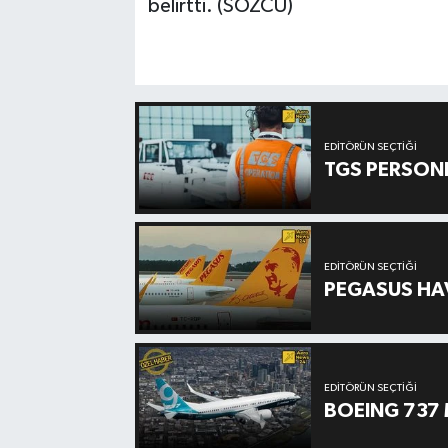
belirtti. (SÖZCÜ)
EDITÖRÜN SEÇTIĞI
TGS PERSON
EDITÖRÜN SEÇTIĞI
PEGASUS HAV
EDITÖRÜN SEÇTIĞI
BOEING 737 