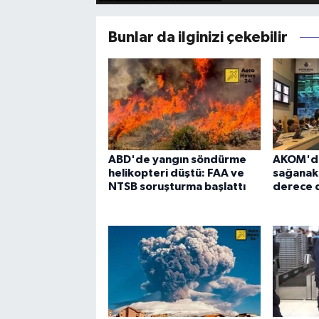
Bunlar da ilginizi çekebilir
ABD'de yangın söndürme
AKOM'dan
helikopteri düştü: FAA ve
sağanak u
NTSB soruşturma başlattı
derece 