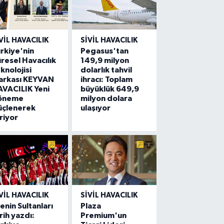
VIL HAVACILIK
SIVIL HAVACILIK
rkiye'nin
Pegasus'tan
resel Havacılık
149,9 milyon
knolojisi
dolarlık tahvil
arkası KEYVAN
ihracı: Toplam
VACILIK Yeni
büyüklük 649,9
öneme
milyon dolara
üçlenerek
ulaşıyor
riyor
VIL HAVACILIK
SIVIL HAVACILIK
lenin Sultanları
Plaza
rih yazdı:
Premium'un