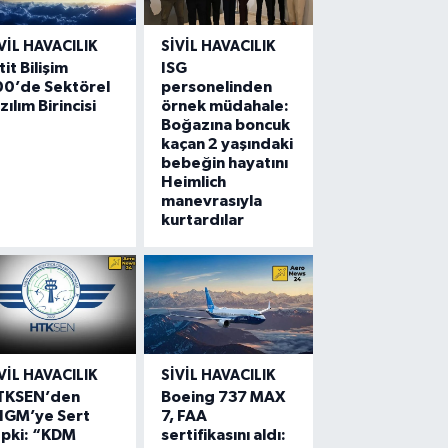
VIL HAVACILIK
SIVIL HAVACILIK
tit Bilişim
ISG
00’de Sektörel
personelinden
zılım Birincisi
örnek müdahale:
Boğazına boncuk
kaçan 2 yaşındaki
bebeğin hayatını
Heimlich
manevrasıyla
kurtardılar
VIL HAVACILIK
SIVIL HAVACILIK
TKSEN’den
Boeing 737 MAX
HGM’ye Sert
7, FAA
epki: “KDM
sertifikasını aldı: