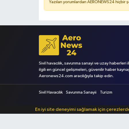
Yazılan yorumlardan AERONEWS24 hiçbir şe
Sivil havacılık, savunma sanayi ve uzay haberleri i
ilgili en güncel gelişmeleri, güvenilir haber kayna
Aeronews24.com aracılığıyla takip edin.
Sivil Havacılık
Savunma Sanayii
Turizm
En iyi site deneyimi sağlamak için çerezler