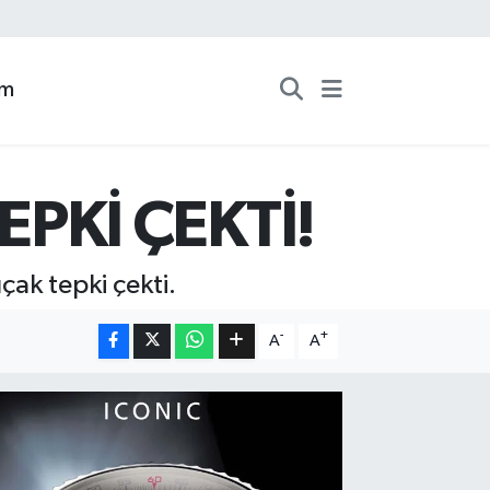
zm
PKİ ÇEKTİ!
çak tepki çekti.
-
+
A
A