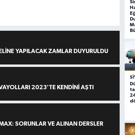
Si
Ha
Eğ
D
Ma
B
ELİNE YAPILACAK ZAMLAR DUYURULDU
SI
Dü
AYOLLARI 2023'TE KENDİNİ AŞTI
ta
24
d
MAX: SORUNLAR VE ALINAN DERSLER