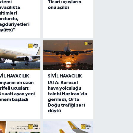
stemi
Ticari uçuşların
vacılıkta
önü açıldı
itimleri
urdurdu,
ğduriyetleri
üyüttü”
VIL HAVACILIK
SIVIL HAVACILIK
nyanın en uzun
IATA: Küresel
rifeli uçuşları:
hava yolculuğu
 saati aşan yeni
talebi Haziran'da
önem başladı
geriledi, Orta
Doğu trafiği sert
düştü