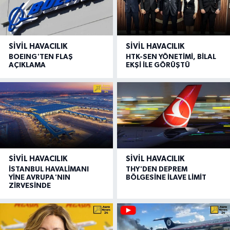
SIVIL HAVACILIK
SIVIL HAVACILIK
BOEING'TEN FLAŞ
HTK-SEN YÖNETİMİ, BİLAL
AÇIKLAMA
EKŞİ İLE GÖRÜŞTÜ
SIVIL HAVACILIK
SIVIL HAVACILIK
İSTANBUL HAVALİMANI
THY'DEN DEPREM
YİNE AVRUPA'NIN
BÖLGESİNE İLAVE LİMİT
ZİRVESİNDE