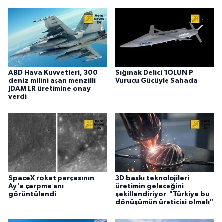
ABD Hava Kuvvetleri, 300
Sığınak Delici TOLUN P
deniz milini aşan menzilli
Vurucu Gücüyle Sahada
JDAM LR üretimine onay
verdi
SpaceX roket parçasının
3D baskı teknolojileri
Ay'a çarpma anı
üretimin geleceğini
görüntülendi
şekillendiriyor: "Türkiye bu
dönüşümün üreticisi olmalı"