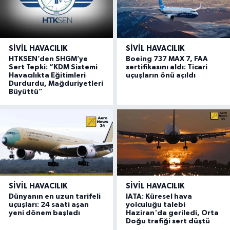
SIVIL HAVACILIK
SIVIL HAVACILIK
HTKSEN’den SHGM’ye
Boeing 737 MAX 7, FAA
Sert Tepki: “KDM Sistemi
sertifikasını aldı: Ticari
Havacılıkta Eğitimleri
uçuşların önü açıldı
Durdurdu, Mağduriyetleri
Büyüttü”
SIVIL HAVACILIK
SIVIL HAVACILIK
Dünyanın en uzun tarifeli
IATA: Küresel hava
uçuşları: 24 saati aşan
yolculuğu talebi
yeni dönem başladı
Haziran'da geriledi, Orta
Doğu trafiği sert düştü