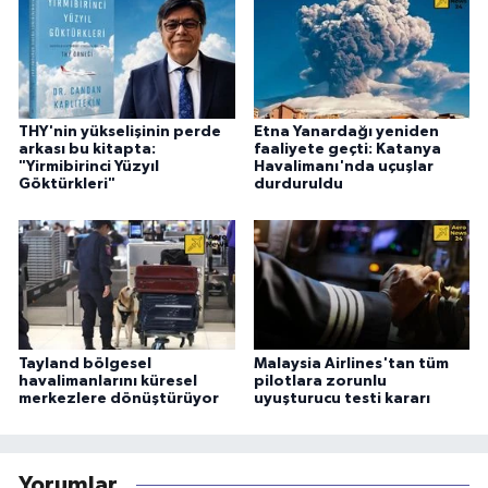
THY'nin yükselişinin perde
Etna Yanardağı yeniden
arkası bu kitapta:
faaliyete geçti: Katanya
"Yirmibirinci Yüzyıl
Havalimanı'nda uçuşlar
Göktürkleri"
durduruldu
Tayland bölgesel
Malaysia Airlines'tan tüm
havalimanlarını küresel
pilotlara zorunlu
merkezlere dönüştürüyor
uyuşturucu testi kararı
Yorumlar