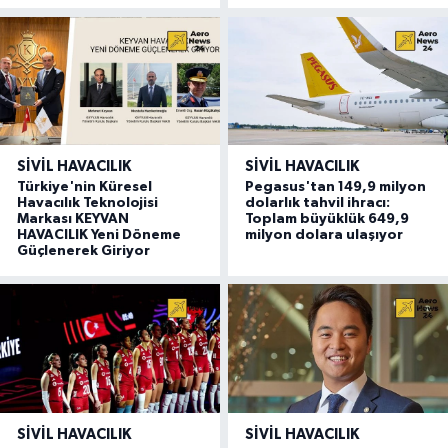
SIVIL HAVACILIK
SIVIL HAVACILIK
Türkiye'nin Küresel
Pegasus'tan 149,9 milyon
Havacılık Teknolojisi
dolarlık tahvil ihracı:
Markası KEYVAN
Toplam büyüklük 649,9
HAVACILIK Yeni Döneme
milyon dolara ulaşıyor
Güçlenerek Giriyor
SIVIL HAVACILIK
SIVIL HAVACILIK