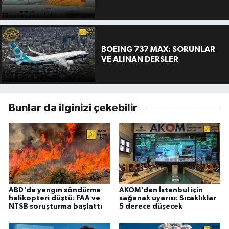
BOEING 737 MAX: SORUNLAR
VE ALINAN DERSLER
Bunlar da ilginizi çekebilir
ABD'de yangın söndürme
AKOM'dan İstanbul için
helikopteri düştü: FAA ve
sağanak uyarısı: Sıcaklıklar
NTSB soruşturma başlattı
5 derece düşecek