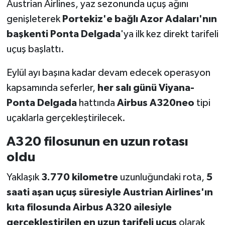
Austrian Airlines, yaz sezonunda uçuş ağını
genişleterek
Portekiz'e bağlı Azor Adaları'nın
başkenti Ponta Delgada
'ya ilk kez direkt tarifeli
uçuş başlattı.
Eylül ayı başına kadar devam edecek operasyon
kapsamında seferler,
her salı günü Viyana-
Ponta Delgada
hattında
Airbus A320neo
tipi
uçaklarla gerçekleştirilecek.
A320 filosunun en uzun rotası
oldu
Yaklaşık
3.770 kilometre
uzunluğundaki rota,
5
saati aşan uçuş süresiyle Austrian Airlines'ın
kıta filosunda Airbus A320 ailesiyle
gerçekleştirilen en uzun tarifeli uçuş
olarak