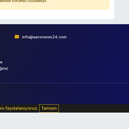
kilde sorumlu tutulamaz.
info@aeronews24.com
le
ğınız
den faydalanıyoruz.
Tamam