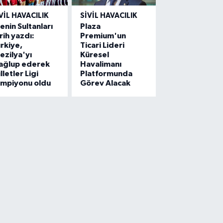
VIL HAVACILIK
SIVIL HAVACILIK
lenin Sultanları
Plaza
rih yazdı:
Premium'un
rkiye,
Ticari Lideri
ezilya'yı
Küresel
ağlup ederek
Havalimanı
lletler Ligi
Platformunda
ampiyonu oldu
Görev Alacak