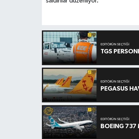
saldırılar düzenliyor.
EDITÖRÜN SEÇTIĞI
TGS PERSON
EDITÖRÜN SEÇTIĞI
PEGASUS HAV
EDITÖRÜN SEÇTIĞI
BOEING 737 