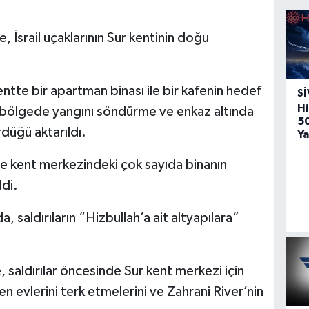
İsrail uçaklarının Sur kentinin doğu
tte bir apartman binası ile bir kafenin hedef
SI
Hi
n bölgede yangını söndürme ve enkaz altında
5
rdüğü aktarıldı.
Ya
se kent merkezindeki çok sayıda binanın
ldi.
 saldırıların “Hizbullah’a ait altyapılara”
 saldırılar öncesinde Sur kent merkezi için
den evlerini terk etmelerini ve Zahrani River’nin