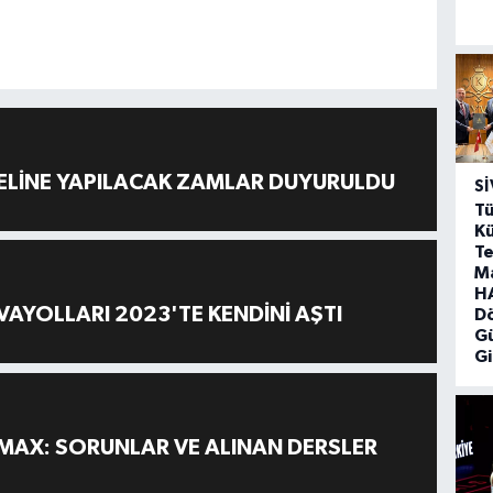
ELİNE YAPILACAK ZAMLAR DUYURULDU
SI
Tü
Kü
Te
M
HA
AYOLLARI 2023'TE KENDİNİ AŞTI
D
G
Gi
MAX: SORUNLAR VE ALINAN DERSLER