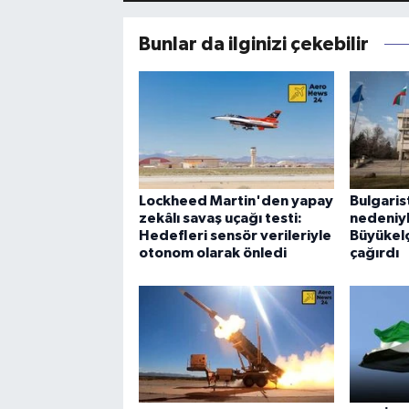
Bunlar da ilginizi çekebilir
Lockheed Martin'den yapay
Bulgaris
zekâlı savaş uçağı testi:
nedeniy
Hedefleri sensör verileriyle
Büyükelçi
otonom olarak önledi
çağırdı