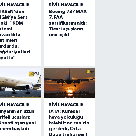
VIL HAVACILIK
SIVIL HAVACILIK
TKSEN’den
Boeing 737 MAX
HGM’ye Sert
7, FAA
epki: “KDM
sertifikasını aldı:
stemi
Ticari uçuşların
vacılıkta
önü açıldı
itimleri
urdurdu,
ğduriyetleri
üyüttü”
VIL HAVACILIK
SIVIL HAVACILIK
nyanın en uzun
IATA: Küresel
rifeli uçuşları:
hava yolculuğu
 saati aşan yeni
talebi Haziran'da
önem başladı
geriledi, Orta
Doğu trafiği sert