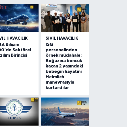
VIL HAVACILIK
SIVIL HAVACILIK
tit Bilişim
ISG
00’de Sektörel
personelinden
zılım Birincisi
örnek müdahale:
Boğazına boncuk
kaçan 2 yaşındaki
bebeğin hayatını
Heimlich
manevrasıyla
kurtardılar