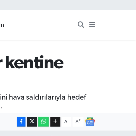
zm
r kentine
i hava saldırılarıyla hedef
.
-
+
A
A