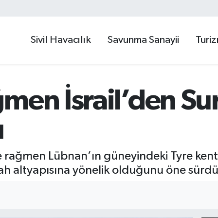
Sivil Havacılık
Savunma Sanayii
Turi
men İsrail’den Su
ı
ne rağmen Lübnan’ın güneyindeki Tyre kentin
bullah altyapısına yönelik olduğunu öne sürdü