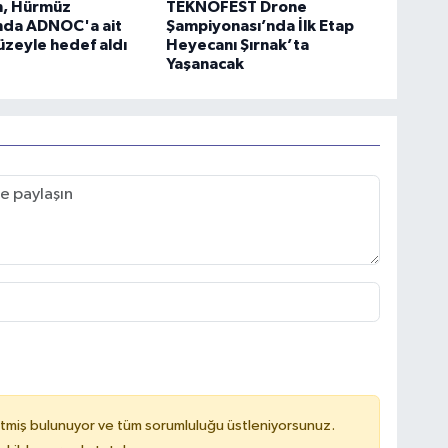
n, Hürmüz
TEKNOFEST Drone
nda ADNOC'a ait
Şampiyonası’nda İlk Etap
üzeyle hedef aldı
Heyecanı Şırnak’ta
Yaşanacak
tmiş bulunuyor ve tüm sorumluluğu üstleniyorsunuz.