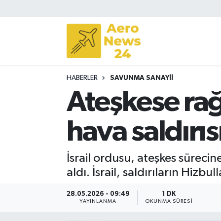
Sivil Havacılık
Savunma Sanayii
HABERLER
SAVUNMA SANAYII
Turizm
Ateşkese rağ
hava saldırıs
İsrail ordusu, ateşkes süreci
aldı. İsrail, saldırıların Hiz
28.05.2026 - 09:49
1 DK
YAYINLANMA
OKUNMA SÜRESI