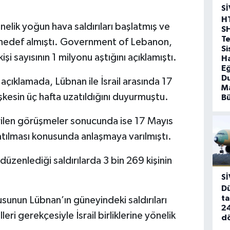
SI
H
nelik yoğun hava saldırıları başlatmış ve
S
T
 hedef almıştı. Government of Lebanon,
Si
işi sayısının 1 milyonu aştığını açıklamıştı.
Ha
Eğ
D
çıklamada, Lübnan ile İsrail arasında 17
Ma
şkesin üç hafta uzatıldığını duyurmuştu.
B
ilen görüşmeler sonucunda ise 17 Mayıs
atılması konusunda anlaşmaya varılmıştı.
düzenlediği saldırılarda 3 bin 269 kişinin
SI
Dü
ta
sunun Lübnan’ın güneyindeki saldırıları
24
eri gerekçesiyle İsrail birliklerine yönelik
d