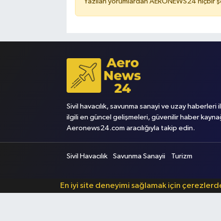
Yazılan yorumlardan AERONEWS24 hiçbir şe
Sivil havacılık, savunma sanayi ve uzay haberleri i
ilgili en güncel gelişmeleri, güvenilir haber kayna
Aeronews24.com aracılığıyla takip edin.
Sivil Havacılık
Savunma Sanayii
Turizm
En iyi site deneyimi sağlamak için çerezler