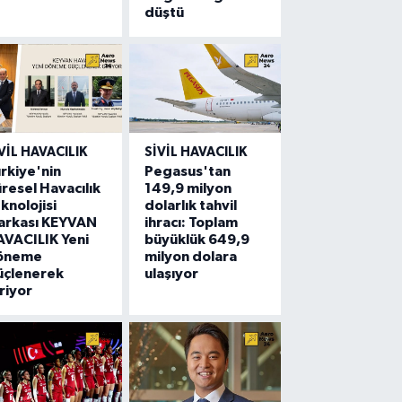
düştü
VIL HAVACILIK
SIVIL HAVACILIK
rkiye'nin
Pegasus'tan
resel Havacılık
149,9 milyon
knolojisi
dolarlık tahvil
arkası KEYVAN
ihracı: Toplam
VACILIK Yeni
büyüklük 649,9
öneme
milyon dolara
üçlenerek
ulaşıyor
riyor