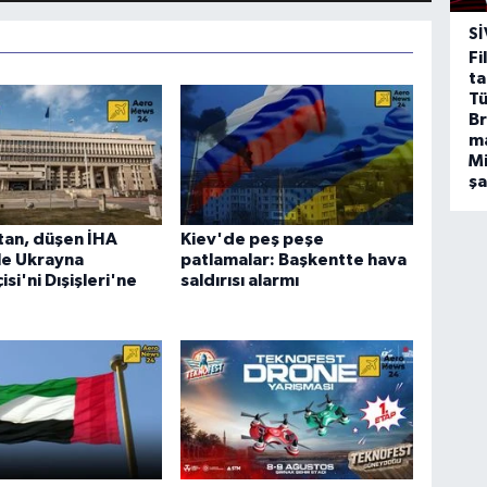
SI
Fi
ta
Tü
Br
m
Mi
ş
tan, düşen İHA
Kiev'de peş peşe
le Ukrayna
patlamalar: Başkentte hava
si'ni Dışişleri'ne
saldırısı alarmı