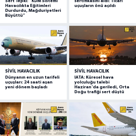
Sert Tepki: “KDM Sistemi
sertifikasını aldı: Ticari
Havacılıkta Eğitimleri
uçuşların önü açıldı
Durdurdu, Mağduriyetleri
Büyüttü”
SIVIL HAVACILIK
SIVIL HAVACILIK
Dünyanın en uzun tarifeli
IATA: Küresel hava
uçuşları: 24 saati aşan
yolculuğu talebi
yeni dönem başladı
Haziran'da geriledi, Orta
Doğu trafiği sert düştü