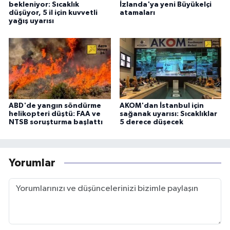
bekleniyor: Sıcaklık
İzlanda'ya yeni Büyükelçi
düşüyor, 5 il için kuvvetli
atamaları
yağış uyarısı
ABD'de yangın söndürme
AKOM'dan İstanbul için
helikopteri düştü: FAA ve
sağanak uyarısı: Sıcaklıklar
NTSB soruşturma başlattı
5 derece düşecek
Yorumlar