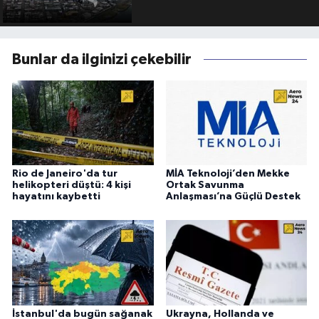
Bunlar da ilginizi çekebilir
Rio de Janeiro'da tur
MİA Teknoloji’den Mekke
helikopteri düştü: 4 kişi
Ortak Savunma
hayatını kaybetti
Anlaşması’na Güçlü Destek
İstanbul'da bugün sağanak
Ukrayna, Hollanda ve