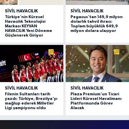
SIVIL HAVACILIK
SIVIL HAVACILIK
Türkiye'nin Küresel
Pegasus'tan 149,9 milyon
Havacılık Teknolojisi
dolarlık tahvil ihracı:
Markası KEYVAN
Toplam büyüklük 649,9
HAVACILIK Yeni Döneme
milyon dolara ulaşıyor
Güçlenerek Giriyor
SIVIL HAVACILIK
SIVIL HAVACILIK
Filenin Sultanları tarih
Plaza Premium'un Ticari
yazdı: Türkiye, Brezilya'yı
Lideri Küresel Havalimanı
mağlup ederek Milletler
Platformunda Görev
Ligi şampiyonu oldu
Alacak