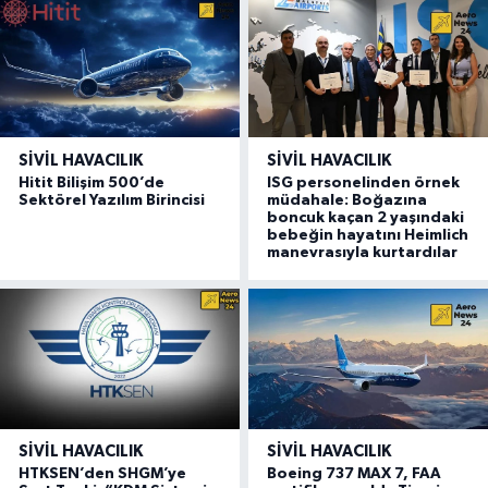
SIVIL HAVACILIK
SIVIL HAVACILIK
Hitit Bilişim 500’de
ISG personelinden örnek
Sektörel Yazılım Birincisi
müdahale: Boğazına
boncuk kaçan 2 yaşındaki
bebeğin hayatını Heimlich
manevrasıyla kurtardılar
SIVIL HAVACILIK
SIVIL HAVACILIK
HTKSEN’den SHGM’ye
Boeing 737 MAX 7, FAA