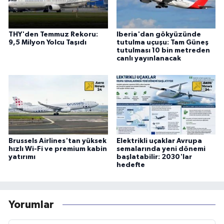
THY'den Temmuz Rekoru:
Iberia'dan gökyüzünde
9,5 Milyon Yolcu Taşıdı
tutulma uçuşu: Tam Güneş
tutulması 10 bin metreden
canlı yayınlanacak
Brussels Airlines'tan yüksek
Elektrikli uçaklar Avrupa
hızlı Wi-Fi ve premium kabin
semalarında yeni dönemi
yatırımı
başlatabilir: 2030'lar
hedefte
Yorumlar