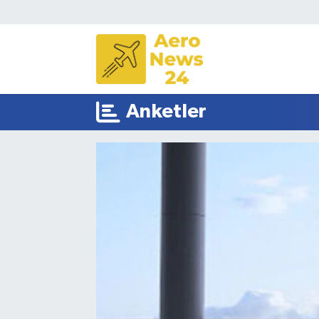
Sivil Havacılık
Savunma Sanayii
Anketler
Turizm