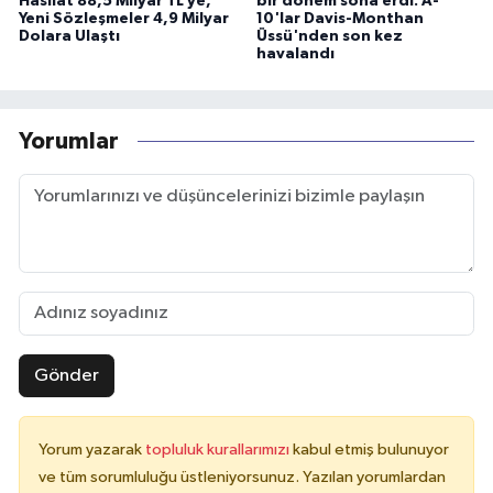
Hasılat 88,5 Milyar TL’ye,
bir dönem sona erdi: A-
Yeni Sözleşmeler 4,9 Milyar
10'lar Davis-Monthan
Dolara Ulaştı
Üssü'nden son kez
havalandı
Yorumlar
Gönder
Yorum yazarak
topluluk kurallarımızı
kabul etmiş bulunuyor
ve tüm sorumluluğu üstleniyorsunuz. Yazılan yorumlardan