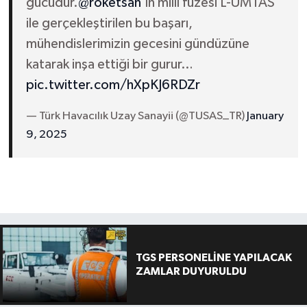
gücüdür.
@roketsan
’ın millî füzesi L-UMTAS
ile gerçekleştirilen bu başarı,
mühendislerimizin gecesini gündüzüne
katarak inşa ettiği bir gurur…
pic.twitter.com/hXpKJ6RDZr
— Türk Havacılık Uzay Sanayii (@TUSAS_TR)
January
9, 2025
TGS PERSONELİNE YAPILACAK
ZAMLAR DUYURULDU