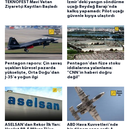
TEKNOFEST Mavi Vatan
İzmir'deki yangın söndürme
Ziyaretçi Kayıtları Başladı
uçağı Beydağ Barajı'nda
kalkış yapamadı: Pilot uçağı
güvenle kıyıya ulaştırdı
Pentagon raporu: Çin savaş
Pentagon'dan füze stoku
uçakları küresel pazarda
iddialarına yalanlama:
yükselişte, Orta Doğu'dan
"CNN'in haberi doğru
J-35'e yoğun ilgi
değil"
ASELSAN’dan Rekor İlk Yarı:
ABD Hava Kuvvetleri'nde