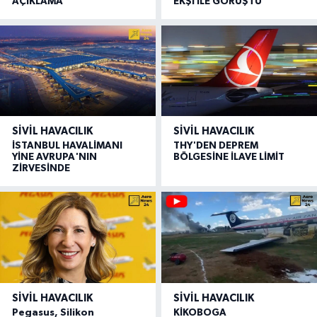
AÇIKLAMA
EKŞİ İLE GÖRÜŞTÜ
SIVIL HAVACILIK
SIVIL HAVACILIK
İSTANBUL HAVALİMANI
THY'DEN DEPREM
YİNE AVRUPA'NIN
BÖLGESİNE İLAVE LİMİT
ZİRVESİNDE
SIVIL HAVACILIK
SIVIL HAVACILIK
Pegasus, Silikon
KİKOBOGA