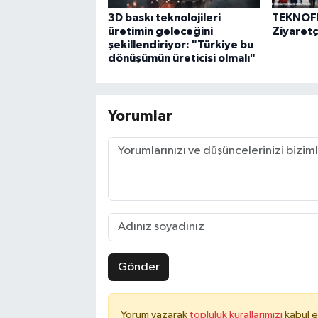
3D baskı teknolojileri
TEKNOFE
üretimin geleceğini
Ziyaretçi
şekillendiriyor: "Türkiye bu
dönüşümün üreticisi olmalı"
Yorumlar
Gönder
Yorum yazarak
topluluk kurallarımızı
kabul e