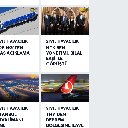
VIL HAVACILIK
SIVIL HAVACILIK
OEING'TEN
HTK-SEN
LAŞ AÇIKLAMA
YÖNETİMİ, BİLAL
EKŞİ İLE
GÖRÜŞTÜ
VIL HAVACILIK
SIVIL HAVACILIK
STANBUL
THY'DEN
AVALİMANI
DEPREM
İNE
BÖLGESİNE İLAVE