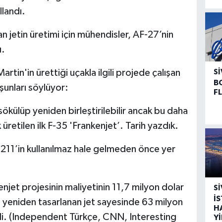
llandı.
 jetin üretimi için mühendisler, AF-27’nin
ı.
in'in ürettiği uçakla ilgili projede çalışan
SI
B
şunları söylüyor:
F
ökülüp yeniden birleştirilebilir ancak bu daha
üretilen ilk F-35 'Frankenjet’. Tarih yazdık.
11’in kullanılmaz hale gelmeden önce yer
jet projesinin maliyetinin 11,7 milyon dolar
SI
İ
e yeniden tasarlanan jet sayesinde 63 milyon
H
ldi. (Independent Türkçe, CNN, Interesting
Y