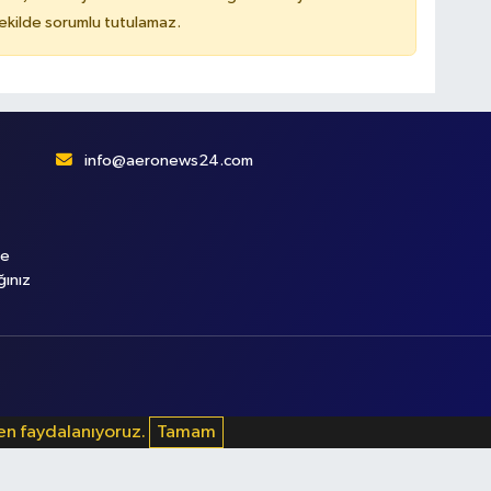
kilde sorumlu tutulamaz.
info@aeronews24.com
le
ğınız
den faydalanıyoruz.
Tamam