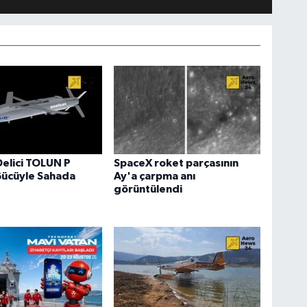
Delici TOLUN P
SpaceX roket parçasının
Gücüyle Sahada
Ay'a çarpma anı
görüntülendi