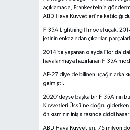
açıklamada, Frankestein’a göndermey
ABD Hava Kuvvetleri'ne katıldığı d
F-35A Lightning II model uçak, 2014
jetinin enkazından çıkarılan parçalarl
2014’te yaşanan olayda Florida'dak
havalanmaya hazırlanan F-35A model
AF-27 diye de bilinen uçağın arka kı
gelmişti.
2020'deyse başka bir F-35A'nın burn
Kuvvetleri Üssü'ne doğru giderken ar
ön kısmının iniş sırasında ciddi hasar
ABD Hava Kuvvetleri, 75 milyon dola