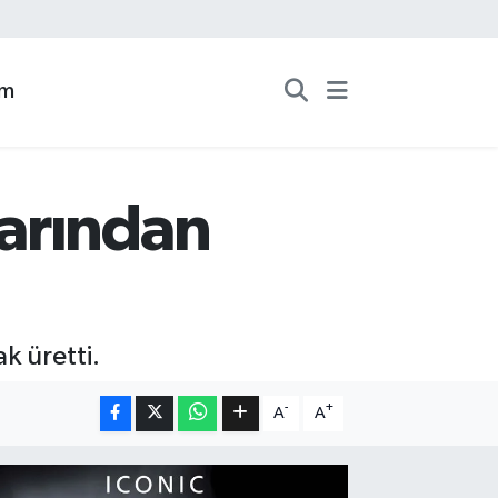
zm
arından
k üretti.
-
+
A
A