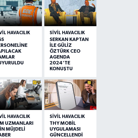
VIL HAVACILIK
SIVIL HAVACILIK
GS
SERKAN KAPTAN
ERSONELİNE
İLE GÜLİZ
APILACAK
ÖZTÜRK CEO
AMLAR
AGENDA
UYURULDU
2024'TE
KONUŞTU
VIL HAVACILIK
SIVIL HAVACILIK
IM UZMANLARI
THY MOBİL
İN MÜJDELİ
UYGULAMASI
ABER
GÜNCELLENDİ