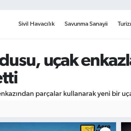
Sivil Havacılık
Savunma Sanayii
Turi
dusu, uçak enkazl
tti
enkazından parçalar kullanarak yeni bir uça