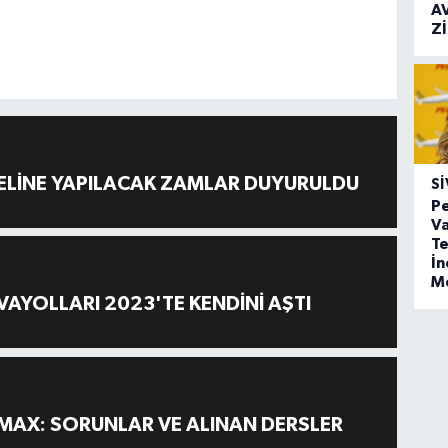
A
Z
ELİNE YAPILACAK ZAMLAR DUYURULDU
SI
Pe
Va
Te
İ
M
AYOLLARI 2023'TE KENDİNİ AŞTI
MAX: SORUNLAR VE ALINAN DERSLER