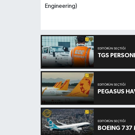
Engineering)
EDITÖRÜN SEÇTIĞI
TGS PERSON
EDITÖRÜN SEÇTIĞI
PEGASUS HAV
EDITÖRÜN SEÇTIĞI
BOEING 737 