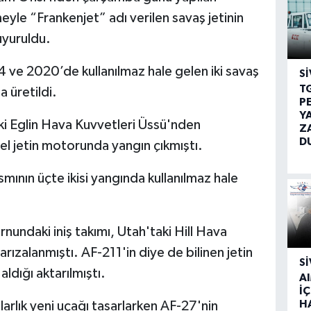
le “Frankenjet” adı verilen savaş jetinin
uyuruldu.
 ve 2020’de kullanılmaz hale gelen iki savaş
SI
T
a üretildi.
P
Y
i Eglin Hava Kuvvetleri Üssü'nden
Z
D
 jetin motorunda yangın çıkmıştı.
smının üçte ikisi yangında kullanılmaz hale
undaki iniş takımı, Utah'taki Hill Hava
ızalanmıştı. AF-211'in diye de bilinen jetin
SI
 aldığı aktarılmıştı.
A
İÇ
H
rlık yeni uçağı tasarlarken AF-27'nin