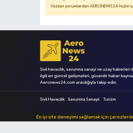
Yazılan yorumlardan AERONEWS24 hiçbir şe
Sivil havacılık, savunma sanayi ve uzay haberleri i
ilgili en güncel gelişmeleri, güvenilir haber kayna
Aeronews24.com aracılığıyla takip edin.
Sivil Havacılık
Savunma Sanayii
Turizm
En iyi site deneyimi sağlamak için çerezler