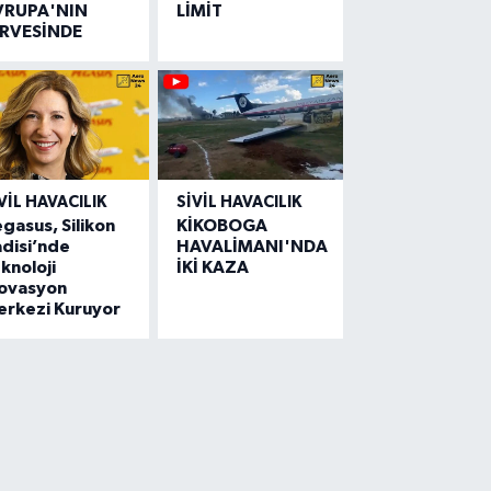
VRUPA'NIN
LİMİT
İRVESİNDE
VIL HAVACILIK
SIVIL HAVACILIK
gasus, Silikon
KİKOBOGA
disi’nde
HAVALİMANI'NDA
knoloji
İKİ KAZA
novasyon
erkezi Kuruyor