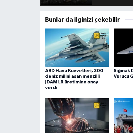
Bunlar da ilginizi çekebilir
ABD Hava Kuvvetleri, 300
Sığınak 
deniz milini aşan menzilli
Vurucu 
JDAM LR üretimine onay
verdi